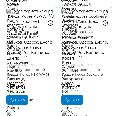
Артикул: KN8CW0103
Артикул: VKK-SH12
Набор туристической
Набор туристической
посуды Kovea KSK-WH78
посуды Kovea Cookware
Hard 78
VKK-SH12
5 126 грн
10 255 грн
В наличии
В наличии
Купить
Купить