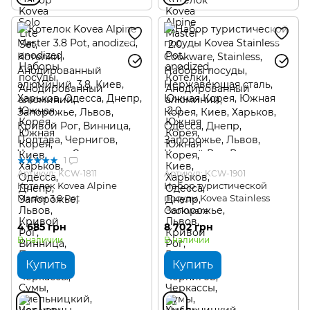
1
Артикул: KCW-1811
Артикул: KCW-1901
Котелок Kovea Alpine
Набор туристической
Master 3.8 Pot
посуды Kovea Stainless
Cookware
4 685 грн
8 702 грн
В наличии
В наличии
Купить
Купить