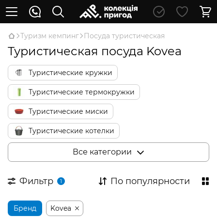
Туризм кемпинг
Посуда туристическая
Туристическая посуда Kovea
Туристические кружки
Туристические термокружки
Туристические миски
Туристические котелки
Туристические сковородки
Все категории
Туристические чайники
Фильтр
По популярности
1
Туристические кофеварки
Бренд
Туристические термосы
Kovea