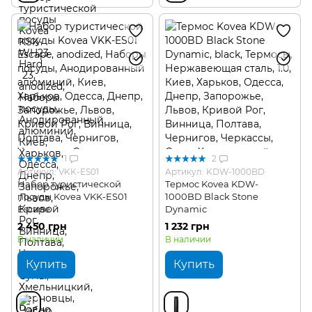
1
2
Артикул: VKK-ES01
Артикул: KDW-1000BD
Набор туристической
Термос Kovea KDW-
посуды Kovea VKK-ES01
1000BD Black Stone
Escape
Dynamic
2 450 грн
1 232 грн
В наличии
В наличии
Купить
Купить