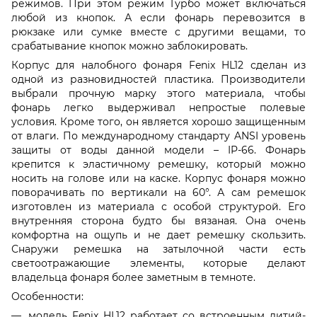
режимов. При этом режим Турбо может включаться
любой из кнопок. А если фонарь перевозится в
рюкзаке или сумке вместе с другими вещами, то
срабатывание кнопок можно заблокировать.
Корпус для налобного фонаря Fenix HL12 сделан из
одной из разновидностей пластика. Производители
выбрали прочную марку этого материала, чтобы
фонарь легко выдерживал непростые полевые
условия. Кроме того, он является хорошо защищенным
от влаги. По международному стандарту ANSI уровень
защиты от воды данной модели – IP-66. Фонарь
крепится к эластичному ремешку, который можно
носить на голове или на каске. Корпус фонаря можно
поворачивать по вертикали на 60°. А сам ремешок
изготовлен из материала с особой структурой. Его
внутренняя сторона будто бы вязаная. Она очень
комфортна на ощупь и не дает ремешку скользить.
Снаружи ремешка на затылочной части есть
светоотражающие элементы, которые делают
владельца фонаря более заметным в темноте.
Особенности:
модель Fenix HL12 работает со встроенным литий-