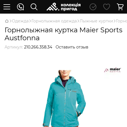
Oдежда
Горнолыжная одежда
Лыжные куртки
Горн
Горнолыжная куртка Maier Sports
Austfonna
Артикул:
210.266.358.34
Оставить отзыв