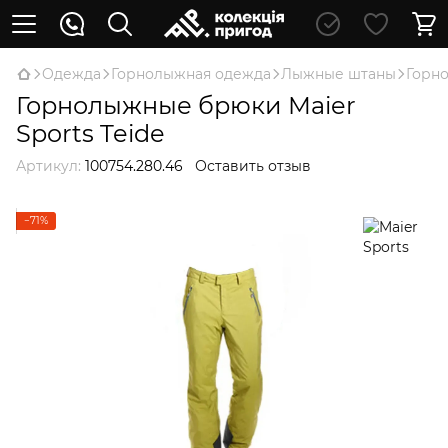
Oдежда
Горнолыжная одежда
Лыжные штаны
Горно
Горнолыжные брюки Maier
Sports Teide
Артикул:
100754.280.46
Оставить отзыв
−71%