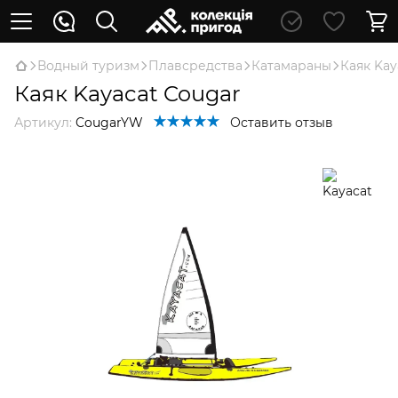
Водный туризм
Плавсредства
Катамараны
Каяк Kay
Каяк Kayacat Cougar
Артикул:
CougarYW
Оставить отзыв