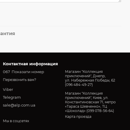
рантия
Контактная информация
067
Показати номер
Магазин "Коллекция
приключений", Днепр,
Перезвонить вам?
ул. Набережная Победы, 62
(096 484-49-27)
Viber
Магазин "Коллекция
Telegram
приключений", Киев, ул.
Константиновская 71, метро
sale@alp.com.ua
«Тараса Шевченко», ТЦ
«Шоколад» (099 078-56-64)
Карта проезда
Мы в соцсетях