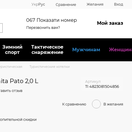
Укр
Рус
Желания
Вход
Сравнение
067
Показати номер
Мой заказ
Перезвонить вам?
Зимний
Тактическое
Мужчинам
Женщин
спорт
снаряжение
уристическая
Туристические котелки
ta Pato 2,0 L
Артикул
TI 4823081504856
авить отзыв
К сравнению
В желания
опительной скидки