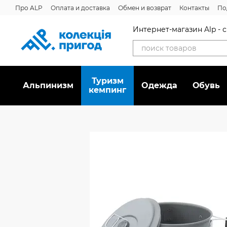
Перейти к основному контенту
Про ALP
Оплата и доставка
Обмен и возврат
Контакты
По
Отзывы о магазине
Дисконтная программа
Новости
Вака
Интернет-магазин Alp -
Туризм
Альпинизм
Oдежда
Обувь
кемпинг