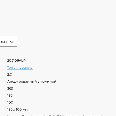
вится
205106ALP
Terra Incognita
2.0
Анодированный алюминий
369
185
100
185 x 100 мм