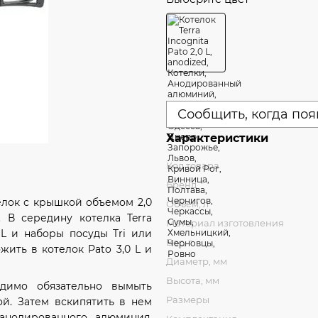
Сообщить, когда поя
Характеристики
Код товара
Бренд
отелок с крышкой объемом 2,0
Объем, л
. В середину котелка Terra
Материал изготовления
2 L и набoры посуды Tri или
Вес, г
жить в котелок Pato 3,0 L и
Диаметр, мм
Высота, мм
димо обязательно вымыть
Размеры
й. Затем вскипятить в нем
 анодированного алюминия,