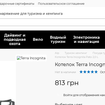
дарочные сертификаты
Пользовательское соглашение
нсии
Вопрос/ответ
Договор публичной оферты
 снаряжение для туризма и кемпинга
Дайвинг и
Водный
Электроника
подводная
Вело
туризм
и навигация
охота
Alp
Туризм кемпинг
Посуда т
Котелок Terra Incognita Pato 2,0 L
Котелок Terra Incogni
Нет в наличии
Ост
813 грн
%
Войти
для отображения нак
Выберите цвет