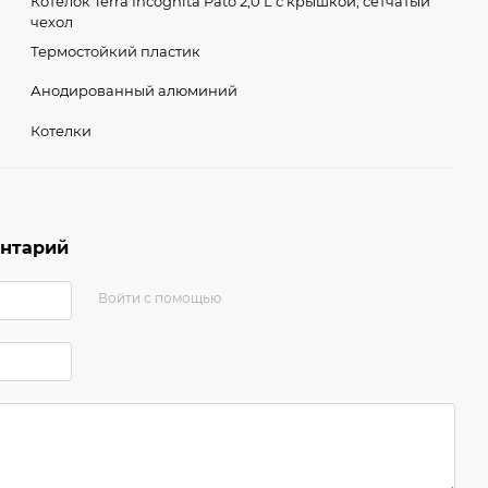
Котелок Terra Incognita Pato 2,0 L с крышкой, сетчатый
чехол
Термостойкий пластик
Анодированный алюминий
Котелки
ентарий
Войти с помощью