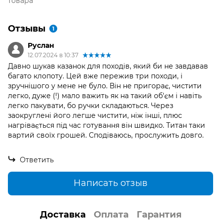
товара
Отзывы
1
Руслан
12.07.2024 в 10:37
Давно шукав казанок для походів, який би не завдавав
багато клопоту. Цей вже пережив три походи, і
зручнішого у мене не було. Він не пригорає, чистити
легко, дуже (!) мало важить як на такий об'єм і навіть
легко пакувати, бо ручки складаються. Через
заокруглені його легше чистити, ніж інші, плюс
нагрівається під час готування він швидко. Титан таки
вартий своїх грошей. Сподіваюсь, прослужить довго.
Ответить
Написать отзыв
Доставка
Оплата
Гарантия