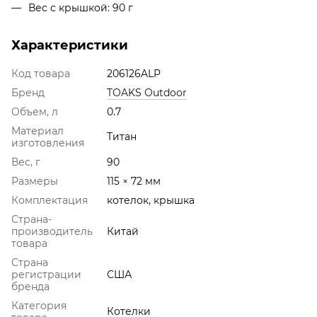
Вес с крышкой: 90 г
Характеристики
Код товара
206126ALP
Бренд
TOAKS Outdoor
Объем, л
0.7
Материал
Титан
изготовления
Вес, г
90
Размеры
115 × 72 мм
Комплектация
котелок, крышка
Страна-
производитель
Китай
товара
Страна
регистрации
США
бренда
Категория
Котелки