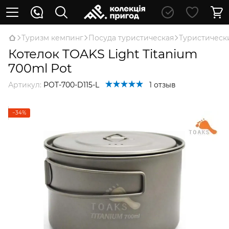
Туризм кемпинг
Посуда туристическая
Туристическ
Котелок TOAKS Light Titanium
700ml Pot
Артикул:
POT-700-D115-L
1 отзыв
−34%