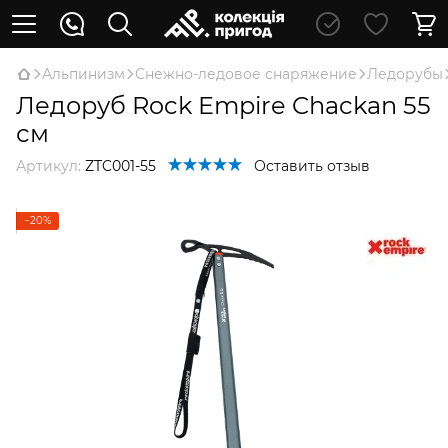
Альпинизм
Снежно-ледовое снаряжение
Ледорубы
Ледоруб Rock Empire Chackan 55
см
Артикул:
ZTC001-55
Оставить отзыв
−20%