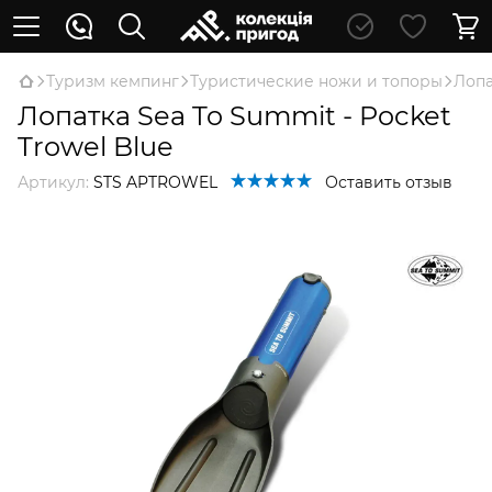
Туризм кемпинг
Туристические ножи и топоры
Лопа
Лопатка Sea To Summit - Pocket
Trowel Blue
Артикул:
STS APTROWEL
Оставить отзыв