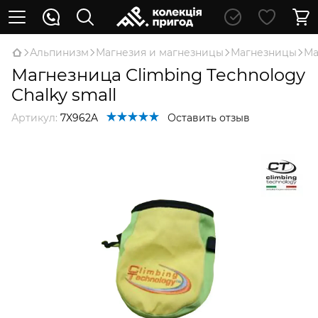
Альпинизм
Магнезия и магнезницы
Магнезницы
Ма
Магнезница Climbing Technology
Chalky small
Артикул:
7X962A
Оставить отзыв