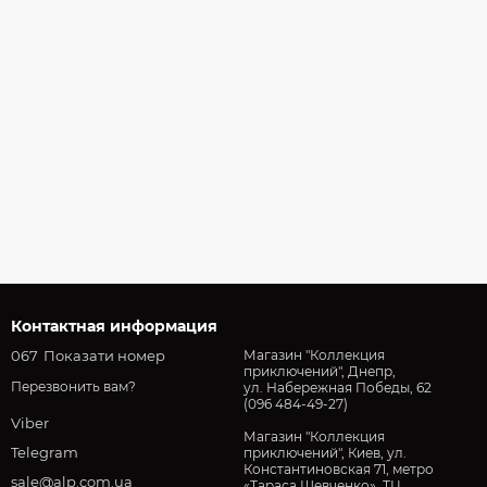
Контактная информация
067
Показати номер
Магазин "Коллекция
приключений", Днепр,
Перезвонить вам?
ул. Набережная Победы, 62
(096 484-49-27)
Viber
Магазин "Коллекция
Telegram
приключений", Киев, ул.
Константиновская 71, метро
sale@alp.com.ua
«Тараса Шевченко», ТЦ