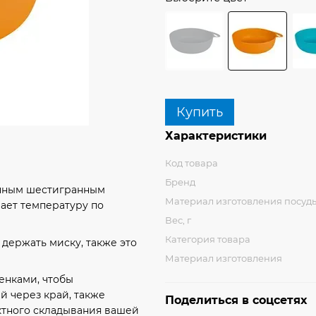
Купить
Характеристики
Код товара
Бренд
анным шестигранным
Материал изготовления посуд
ает температуру по
Вес, г
Категория товара
 держать миску, также это
Материал изготовления
енками, чтобы
 через край, также
Поделиться в соцсетях
актного складывания вашей