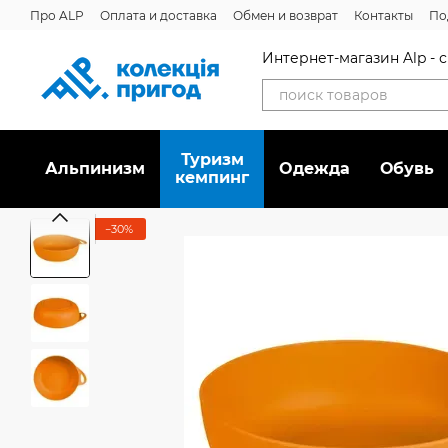
Перейти к основному контенту
Про ALP
Оплата и доставка
Обмен и возврат
Контакты
По
Отзывы о магазине
Дисконтная программа
Новости
Вака
Интернет-магазин Alp -
Туризм
Альпинизм
Oдежда
Обувь
кемпинг
−30%