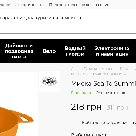
дарочные сертификаты
Пользовательское соглашение
нсии
Вопрос/ответ
Договор публичной оферты
 снаряжение для туризма и кемпинга
Дайвинг и
Водный
Электроника
подводная
Вело
туризм
и навигация
охота
Alp
Туризм кемпинг
Посуда т
Миска Sea To Summit Delta Bowl
Миска Sea To Summit
В наличии
Оставить отзыв
218 грн
311 грн
%
Войти
для отображения нак
Выберите цвет