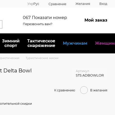
Укр
Рус
Желания
Вход
Сравнение
067
Показати номер
Мой заказ
Перезвонить вам?
Зимний
Тактическое
Мужчинам
Женщин
спорт
снаряжение
уристическая
Туристические миски
 Delta Bowl
Артикул
STS ADBOWLOR
К сравнению
В желания
опительной скидки