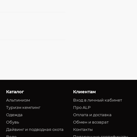
Каталог
Клиентам
Альпинизм
Вход в личный кабинет
Туризм кемпинг
Про ALP
Oдежда
Оплата и доставка
Обувь
Обмен и возврат
Дайвинг и подводная охота
Контакты
Вело
Подарочные сертификаты