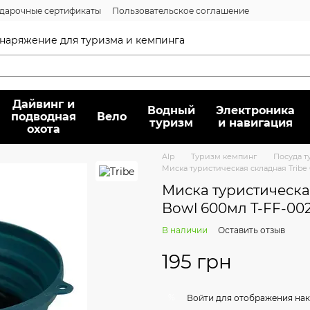
дарочные сертификаты
Пользовательское соглашение
нсии
Вопрос/ответ
Договор публичной оферты
 снаряжение для туризма и кемпинга
Дайвинг и
Водный
Электроника
подводная
Вело
туризм
и навигация
охота
Alp
Туризм кемпинг
Посуда т
Миска туристическая складная Tribe 
Миска туристическая
Bowl 600мл T-FF-00
В наличии
Оставить отзыв
195 грн
%
Войти
для отображения нак