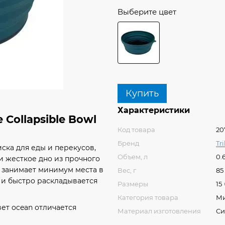
Выберите цвет
Купить
Характеристики
 Collapsible Bowl
Код товара
20
Бренд
Tr
миска для еды и перекусов,
Объем, л
0.
и жесткое дно из прочного
а занимает минимум места в
Вес, г
85
 и быстро раскладывается
Размеры
15 
Категория товара
М
вет ocean отличается
Материал изготовления
Си