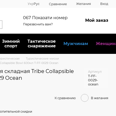
Укр
Рус
Желания
Вход
Сравнение
067
Показати номер
Мой заказ
Перезвонить вам?
Зимний
Тактическое
Мужчинам
Женщин
спорт
снаряжение
уристическая
Туристические миски
Collapsible Bowl 600мл T-FF-0029 Ocean
 складная Tribe Collapsible
Артикул
T-FF-
29 Ocean
0029-
ocean
К сравнению
В желания
опительной скидки