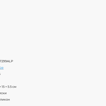
7299ALP
ibe
6
× 15 × 5.5 см
иски
ликон