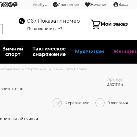
Укр
Рус
Желания
Вход
Сравнение
067
Показати номер
Мой заказ
Перезвонить вам?
Зимний
Тактическое
Мужчинам
Женщин
спорт
снаряжение
истические и спортивные
Очки Julbо Camino
Артикул
J5011114
авить отзыв
К сравнению
В желания
опительной скидки