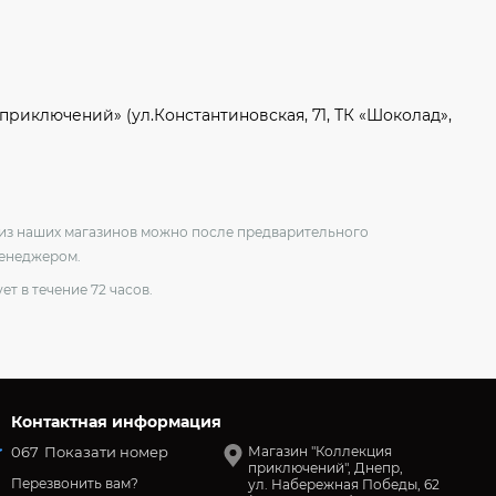
приключений» (ул.Константиновская, 71, ТК «Шоколад»,
о из наших магазинов можно после предварительного
менеджером.
ет в течение 72 часов.
Контактная информация
067
Показати номер
Магазин "Коллекция
приключений", Днепр,
Перезвонить вам?
ул. Набережная Победы, 62