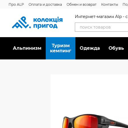
Перейти к основному контенту
Про ALP
Оплата и доставка
Обмен и возврат
Контакты
По
Интернет-магазин Alp -
Туризм
Альпинизм
Oдежда
Обувь
кемпинг