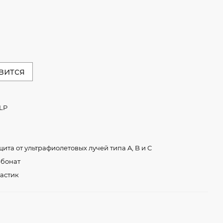
вится
LP
ита от ультрафиолетовых лучей типа A, B и C
бонат
астик