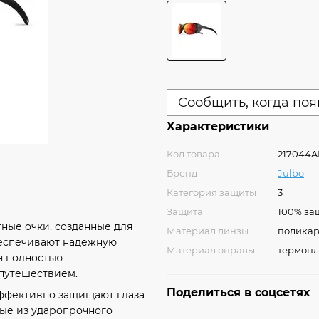
Сообщить, когда поя
Характеристики
Код товара
217044A
Бренд
Julbo
Категория защиты
3
Защита
100% защ
ные очки, созданные для
Материал линзы
поликар
беспечивают надежную
Материал оправы
термопл
яя полностью
 путешествием.
Поделиться в соцсетях
эффективно защищают глаза
ные из ударопрочного