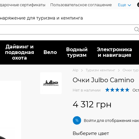
дарочные сертификаты
Пользовательское соглашение
Еще
 снаряжение для туризма и кемпинга
Дайвинг и
Водный
Электроника
подводная
Вело
туризм
и навигация
охота
Alp
Туризм кемпинг
Очки тур
Очки Julbо Camino
Нет в наличии
Ост
4 312 грн
%
Войти
для отображения нак
Выберите цвет