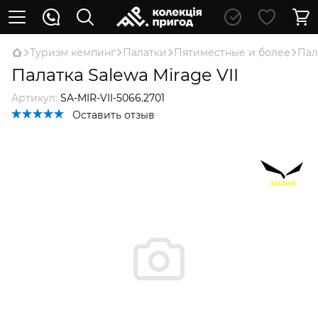
Туризм кемпинг
Палатки
Пятиместные и более
Пал
Палатка Salewa Mirage VII
Артикул:
SA-MIR-VII-5066.2701
Оставить отзыв