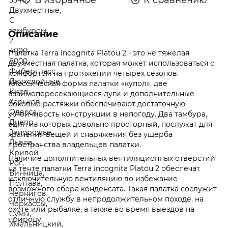
Описание
Палатка Terra Incognita Platou 2 - это не тяжелая
двухместная палатка, которая может использоваться с
комфортом на протяжении четырех сезонов.
Классическая форма палатки «купол», две
взаимопересекающиеся дуги и дополнительные
боковые растяжки обеспечивают достаточную
устойчивость конструкции в непогоду. Два тамбура,
один из которых довольно просторный, послужат для
хранения вещей и снаряжения без ущерба
пространства владельцев палатки.
Наличие дополнительных вентиляционных отверстий
на тенте палатки Terra incognita Platou 2 обеспечат
исключительную вентиляцию во избежание
возможного сбора конденсата. Такая палатка сослужит
отличную службу в непродолжительном походе, на
охоте или рыбалке, а также во время выездов на
природу.