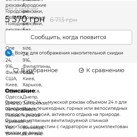
Нет в наличии
5 370 грн
6 713 грн
Сообщить, когда появится
Войти
для отображения накопительной скидки
%
В избранное
К сравнению
Описание
Gregory Citro 24 — мужской рюкзак объемом 24 л для
однодневных пешеходных, горных или велосипедных
походов, экскурсий, активного отдыха на природе.
Оснащен натяжным вентилируемой спинкой
VaporSpan, совместим с гидратором и укомплектован
чехлом от дождя.