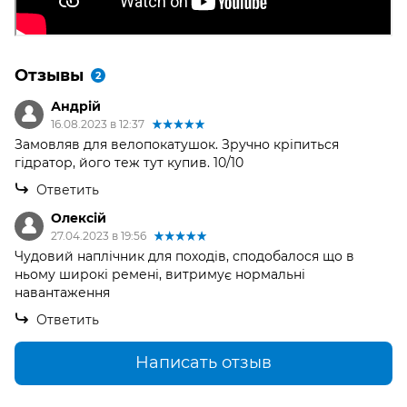
Отзывы
2
Андрій
16.08.2023 в 12:37
Замовляв для велопокатушок. Зручно кріпиться
гідратор, його теж тут купив. 10/10
Ответить
Олексiй
27.04.2023 в 19:56
Чудовий наплічник для походів, сподобалося що в
ньому широкі ремені, витримує нормальні
навантаження
Ответить
Написать отзыв