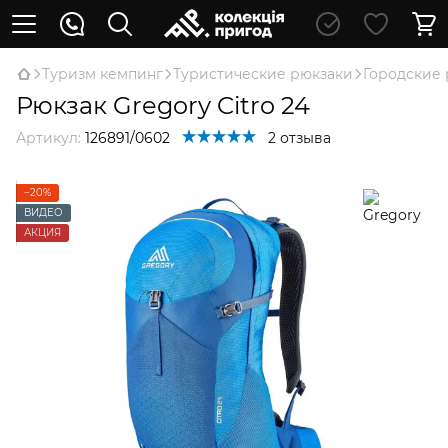
Туризм кемпинг
Туристические рюкзаки
Городские
Рюкзак Gregory Citro 24
Артикул:
126891/0602
2 отзыва
−20%
ВИДЕО
АКЦИЯ