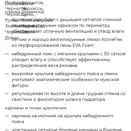
Особенности
спинка (подвеска)
подвеска VaporSpan с дышащей сетчатой ​​спинной
панелью и стальным каркасом по периметру
обеспечивает отличную вентиляцию и отвод влаги
легкие и хорошо вентилируемые лямки ActiveFlex
из перфорированной пены EVA Foam
набедренный пояс с мягкими крыльями с 3D сеткой
отводит влагу и способствует эффективному
распределению веса рюкзака
выкройки крыльев набедренного пояса и лямок
учитывают анатомические особенности мужской
фигуры
регулируемая по высоте и длине грудная стяжка со
свистком и фиксатором шланга гидратора
карманы и точки крепления
карманы на молниях на крыльях набедренного
пояса
эластичные сетчатые боковые карманы и боковые