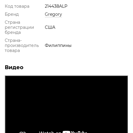
Код товара
214438ALP
Бренд
Gregory
Страна
регистрации
США
бренда
Страна-
производитель
Филиппины
товара
Видео