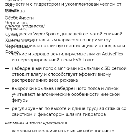
совместим с гидратором и укомплектован чехлом от
дождя.
Особенности
спинка (подвеска)
подвеска VaporSpan с дышащей сетчатой ​​спинной
панелью и стальным каркасом по периметру
обеспечивает отличную вентиляцию и отвод влаги
легкие и хорошо вентилируемые лямки ActiveFlex
из перфорированной пены EVA Foam
набедренный пояс с мягкими крыльями с 3D сеткой
отводит влагу и способствует эффективному
распределению веса рюкзака
выкройки крыльев набедренного пояса и лямок
учитывают анатомические особенности женской
фигуры
регулируемая по высоте и длине грудная стяжка со
свистком и фиксатором шланга гидратора
карманы и точки крепления
карманы на молниях на крыльях набедренного