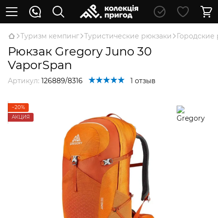
Туризм кемпинг
Туристические рюкзаки
Городские
Рюкзак Gregory Juno 30
VaporSpan
Артикул:
126889/8316
1 отзыв
−20%
АКЦИЯ