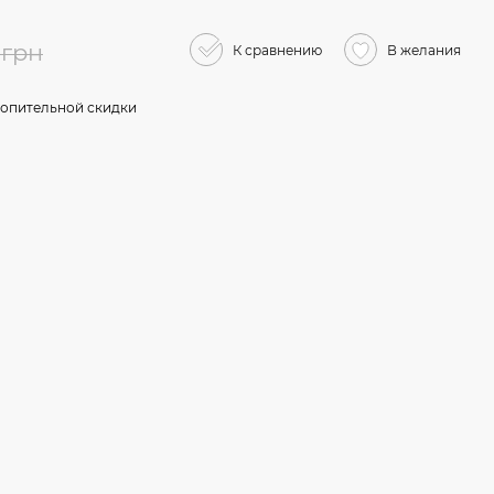
 грн
К сравнению
В желания
опительной скидки