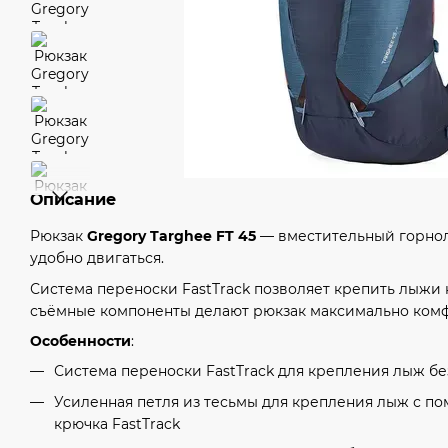
Описание
Рюкзак
Gregory Targhee FT 45
— вместительный горно
удобно двигаться.
Система переноски FastTrack позволяет крепить лыжи к 
съёмные компоненты делают рюкзак максимально комф
Особенности
:
Система переноски FastTrack для крепления лыж бе
Усиленная петля из тесьмы для крепления лыж с п
крючка FastTrack