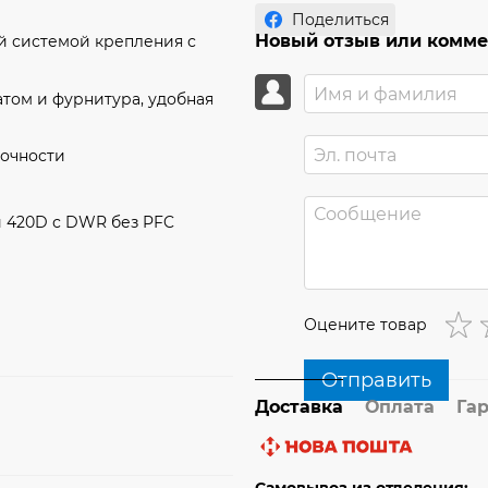
Поделиться
Новый отзыв или комм
й системой крепления с
том и фурнитура, удобная
рочности
и 420D с DWR без PFC
Оцените товар
Отправить
Доставка
Оплата
Га