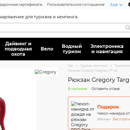
дарочные сертификаты
Пользовательское соглашение
Еще
 снаряжение для туризма и кемпинга
Дайвинг и
Водный
Электроника
подводная
Вело
туризм
и навигация
охота
Alp
Туризм кемпинг
Туристи
Рюкзак Gregory Targhee FT 45
Рюкзак Gregory Targ
В наличии
Оставить отзыв
Подарок
Чехол-накидка от
393 грн
бесплат