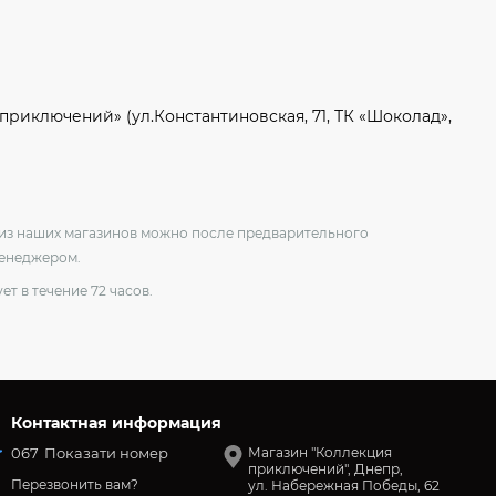
приключений» (ул.Константиновская, 71, ТК «Шоколад»,
о из наших магазинов можно после предварительного
менеджером.
ет в течение 72 часов.
Контактная информация
067
Показати номер
Магазин "Коллекция
приключений", Днепр,
Перезвонить вам?
ул. Набережная Победы, 62