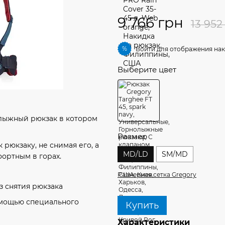
9 766 грн
13 952
%
Войти
для отображения нак
Выберите цвет
лыжный рюкзак в котором
Размер
рюкзаку, не снимая его, а
MD/LD
SM/MD
ортным в горах.
Размерная сетка Gregory
з снятия рюкзака
омощью специального
Купить
Характеристики