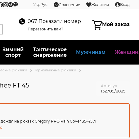
Укр
Рус
Желания
Вход
Сравнение
067
Показати номер
Мой заказ
Перезвонить вам?
Зимний
Тактическое
Мужчинам
Женщин
спорт
снаряжение
ческие рюкзаки
Горнолыжные рюкзаки
hee FT 45
Артикул
132709/8885
 дождя на рюкзак Gregory PRO Rain Cover 35-45 л
но