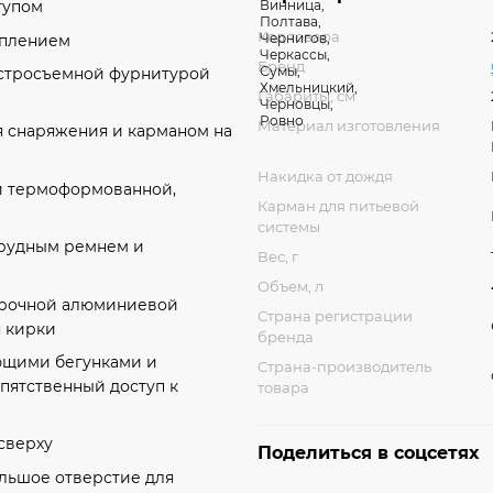
тупом
Код товара
еплением
Бренд
ыстросъемной фурнитурой
Габариты, см
Материал изготовления
я снаряжения и карманом на
Накидка от дождя
 и термоформованной,
Карман для питьевой
системы
рудным ремнем и
Вес, г
Объем, л
прочной алюминиевой
Страна регистрации
 кирки
бренда
ующими бегунками и
Страна-производитель
пятственный доступ к
товара
сверху
Поделиться в соцсетях
льшое отверстие для