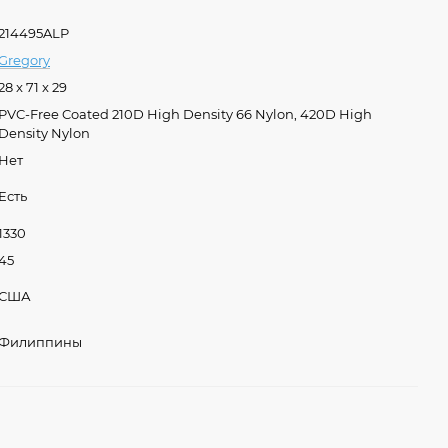
214495ALP
Gregory
28 x 71 x 29
PVC-Free Coated 210D High Density 66 Nylon, 420D High
Density Nylon
Нет
Есть
1330
45
США
Филиппины