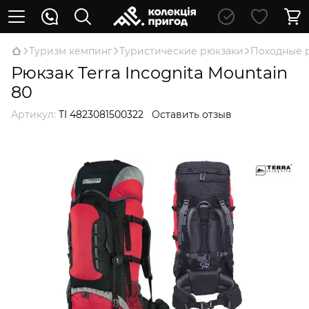
Туризм кемпинг
Туристические рюкзаки
Походные 
Рюкзак Terra Incognita Mountain
80
Артикул:
TI 4823081500322
Оставить отзыв