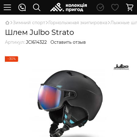
Зимний спорт
Горнолыжная экипировка
Лыжные ш
Шлем Julbo Strato
Артикул:
JCI614322
Оставить отзыв
−30%