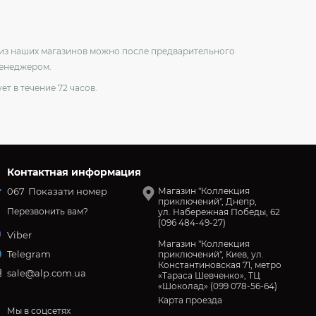
о из наших магазинов можно после предварительного
менеджером.
ет в течение 72 часов.
Контактная информация
067
Показати номер
Магазин "Коллекция
приключений", Днепр,
Перезвонить вам?
ул. Набережная Победы, 62
(096 484-49-27)
Viber
Магазин "Коллекция
Telegram
приключений", Киев, ул.
Константиновская 71, метро
sale@alp.com.ua
«Тараса Шевченко», ТЦ
«Шоколад» (099 078-56-64)
Карта проезда
Мы в соцсетях