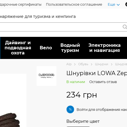
дарочные сертификаты
Пользовательское соглашение
Еще
 снаряжение для туризма и кемпинга
Дайвинг и
Водный
Электроника
подводная
Вело
туризм
и навигация
охота
Alp
Обувь
Шнурки
Шнурів
Шнурівки LOWA Zep
В наличии
Оставить отзыв
234 грн
%
Войти
для отображения нак
Выберите цвет