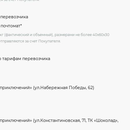
м перевозчика
 почтомат*
 кг (фактический и объемный), размерами не более 40х60х30
отправляются за счет Покупателя.
о тарифам перевозчика
 приключений» (ул.Набережная Победы, 62)
приключений» (ул.Константиновская, 71, ТК «Шоколад»,