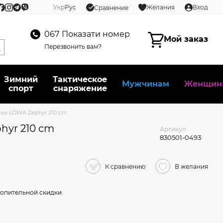
Укр
Рус
Желания
Вход
Сравнение
067
Показати номер
Мой заказ
Перезвонить вам?
Зимний
Тактическое
Мужчинам
Женщин
спорт
снаряжение
ки LOWA Zephyr 210 cm
hyr 210 cm
Артикул
830501-0493
К сравнению
В желания
опительной скидки