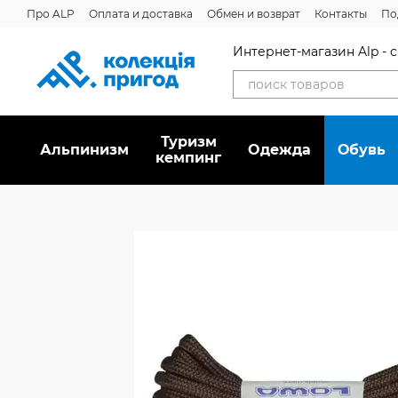
Перейти к основному контенту
Про ALP
Оплата и доставка
Обмен и возврат
Контакты
По
Интернет-магазин Alp -
Туризм
Альпинизм
Oдежда
Обувь
кемпинг