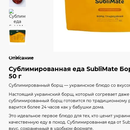
Описание
Сублимированная еда SubliMate Б
50 г
Сублимированный борщ — украинское блюдо со вкусо
Настоящий украинский борщ, который согревает даже в
сублимированный борщ готовится по традиционному р
варится более 24 часов как у бабушки дома.
Это идеальное первое блюдо для тех, кто ценит украи
качественную еду в поход. Сублимированная еда от Sub
вкус, сохраненный в удобном формате.