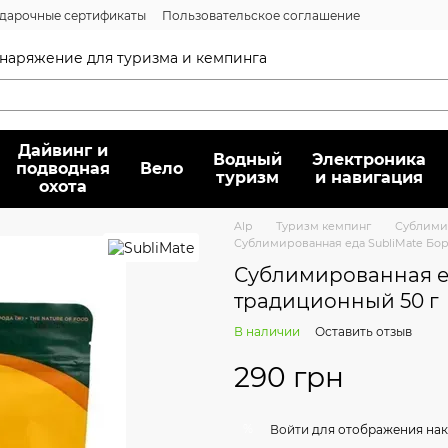
дарочные сертификаты
Пользовательское соглашение
нсии
Вопрос/ответ
Договор публичной оферты
 снаряжение для туризма и кемпинга
Дайвинг и
Водный
Электроника
подводная
Вело
туризм
и навигация
охота
Alp
Туризм кемпинг
Сублимир
Сублимированная еда SubliMate Бо
Сублимированная е
традиционный 50 г
В наличии
Оставить отзыв
290 грн
%
Войти
для отображения нак