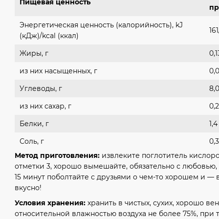
Пищевая ценность
пр
Энергетическая ценность (калорийность), kJ
16
(кДж)/kcal (ккал)
Жиры, г
0,1
из них насыщенных, г
0,
Углеводы, г
8,
из них сахар, г
0,2
Белки, г
1,4
Соль, г
0,3
Метод приготовления:
извлеките поглотитель кислоро
отметки 3, хорошо вымешайте, обязательно с любовью,
15 минут поболтайте с друзьями о чем-то хорошем и — 
вкусно!
Условия хранения:
хранить в чистых, сухих, хорошо в
относительной влажностью воздуха не более 75%, при 