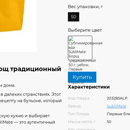
Вес упаковки, г
50
Выберите цвет
орщ традиционный
Купить
м дома.
Характеристики
 далеких странствиях. Этот
Код товара
203285ALP
ецепту на бульоне, который
Бренд
SubliMate
Тип блюда
Первые бл
нскую кухню и выбирает
Масса нетто, г
50
liMate — это аутентичный
Вес упаковки,