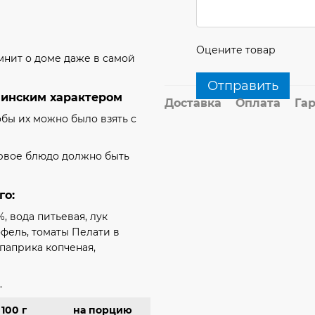
Оцените товар
омнит о доме даже в самой
Отправить
аинским характером
Доставка
Оплата
Га
обы их можно было взять с
ервое блюдо должно быть
го:
, вода питьевая, лук
офель, томаты Пелати в
 паприка копченая,
.
 100 г
на порцию