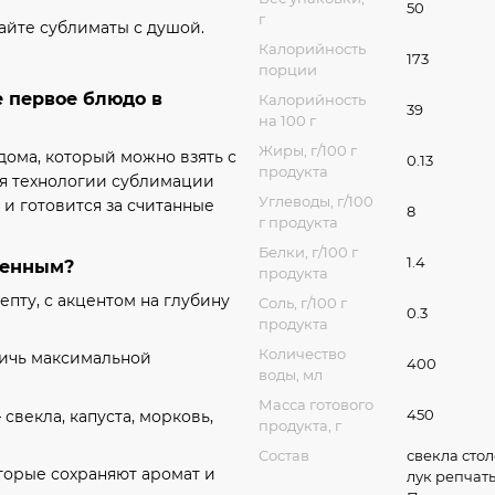
50
г
айте сублиматы с душой.
Калорийность
173
порции
е первое блюдо в
Калорийность
39
на 100 г
Жиры, г/100 г
дома, который можно взять с
0.13
продукта
ря технологии сублимации
Углеводы, г/100
 и готовится за считанные
8
г продукта
Белки, г/100 г
1.4
бенным?
продукта
пту, с акцентом на глубину
Соль, г/100 г
0.3
продукта
Количество
стичь максимальной
400
воды, мл
Масса готового
450
свекла, капуста, морковь,
продукта, г
Состав
свекла стол
торые сохраняют аромат и
лук репчаты