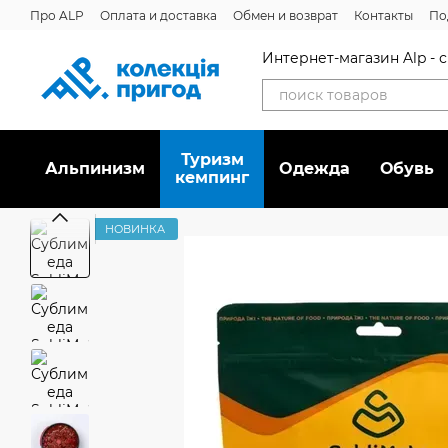
Перейти к основному контенту
Про ALP
Оплата и доставка
Обмен и возврат
Контакты
По
Отзывы о магазине
Дисконтная программа
Новости
Вака
Интернет-магазин Alp -
Туризм
Альпинизм
Oдежда
Обувь
кемпинг
НОВИНКА