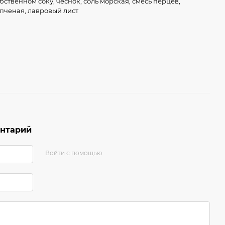
бственном соку, чеснок, соль морская, смесь перцев,
пченая, лавровый лист
ентарий
Войти с помощью