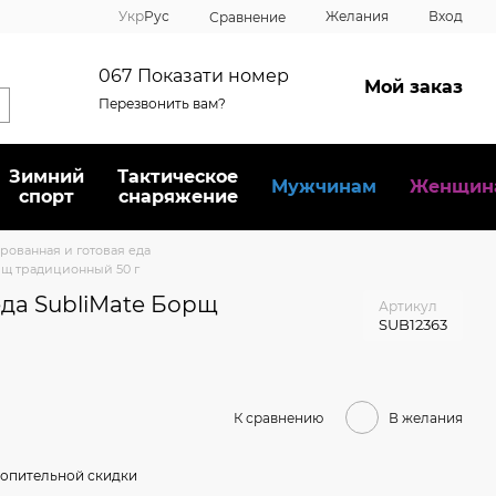
Укр
Рус
Желания
Вход
Сравнение
067
Показати номер
Мой заказ
Перезвонить вам?
Зимний
Тактическое
Мужчинам
Женщин
спорт
снаряжение
ованная и готовая еда
рщ традиционный 50 г
да SubliMate Борщ
Артикул
SUB12363
К сравнению
В желания
опительной скидки