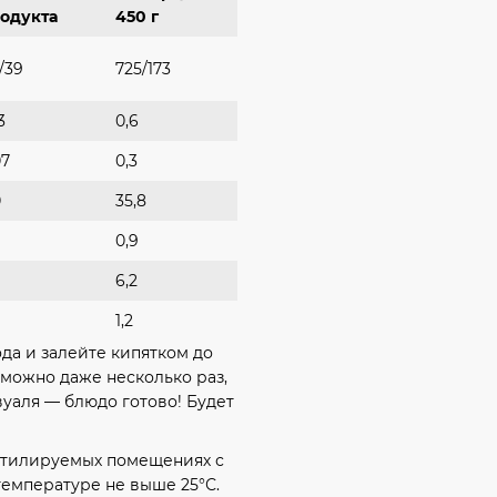
одукта
450 г
1/39
725/173
3
0,6
07
0,3
0
35,8
0,9
6,2
1,2
да и залейте кипятком до
 можно даже несколько раз,
вуаля — блюдо готово! Будет
ентилируемых помещениях с
температуре не выше 25°С.