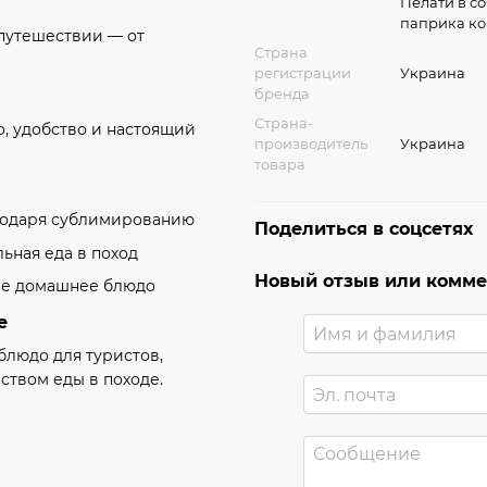
Пелати в со
паприка ко
путешествии — от
Страна
регистрации
Украина
бренда
Страна-
во, удобство и настоящий
производитель
Украина
товара
годаря сублимированию
Поделиться в соцсетях
льная еда в поход
Новый отзыв или комм
чее домашнее блюдо
е
людо для туристов,
еством еды в походе.