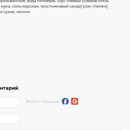
ризованные, вода питьевая, соус соевый (соевые бобы,
ука, соль морская, тростниковый сахар) [соя, глютен],
е сухие, чеснок
ентарий
Войти с помощью