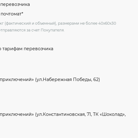
м перевозчика
 почтомат*
 кг (фактический и объемный), размерами не более 40х60х30
отправляются за счет Покупателя.
о тарифам перевозчика
 приключений» (ул.Набережная Победы, 62)
приключений» (ул.Константиновская, 71, ТК «Шоколад»,