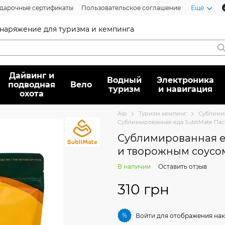
дарочные сертификаты
Пользовательское соглашение
Еще
 снаряжение для туризма и кемпинга
Дайвинг и
Водный
Электроника
подводная
Вело
туризм
и навигация
охота
Alp
Туризм кемпинг
Сублимир
Сублимированная еда SubliMate Пас
Сублимированная ед
и творожным соусом
В наличии
Оставить отзыв
310 грн
%
Войти
для отображения нак