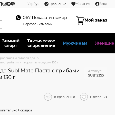
Укр
Рус
Желания
Вход
Сравнение
067
Показати номер
Мой заказ
Перезвонить вам?
Зимний
Тактическое
Мужчинам
Женщин
спорт
снаряжение
ованная и готовая еда
та с грибами и творожным соусом 130 г
а SubliMate Паста с грибами
Артикул
SUB12355
 130 г
К сравнению
В желания
опительной скидки