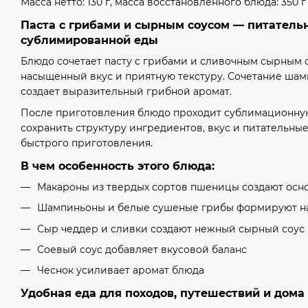
Масса нетто: 130 г, масса восстановленного блюда: 350 г
Паста с грибами и сырным соусом — питатель
сублимированной еды
Блюдо сочетает пасту с грибами и сливочным сырным 
насыщенный вкус и приятную текстуру. Сочетание шам
создает выразительный грибной аромат.
После приготовления блюдо проходит сублимационную
сохранить структуру ингредиентов, вкус и питательны
быстрого приготовления.
В чем особенность этого блюда:
Макароны из твердых сортов пшеницы создают осн
Шампиньоны и белые сушеные грибы формируют н
Сыр чеддер и сливки создают нежный сырный соус
Соевый соус добавляет вкусовой баланс
Чеснок усиливает аромат блюда
Удобная еда для походов, путешествий и дома