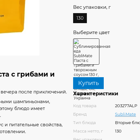
Вес упаковки, г
130
Выберите цвет
та с грибами и
Купить
 вечера после приключений.
Характеристики
атными шампиньонами,
Код товара
203277ALP
этому блюдо имеет
Бренд
SubliMate
.
Тип блюда
Вторые бл
с и питательные свойства,
Масса нетто, г
130
готовлении.
Вес упаковки,