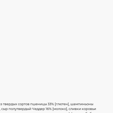
з твердых сортов пшеницы 33% [глютен], шампиньоны
, сыр полутвердый Чеддер 16% [молоко], сливки коровьи