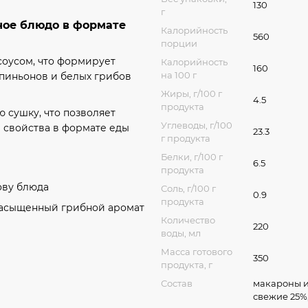
130
г
ное блюдо в формате
Калорийность
560
порции
соусом, что формирует
Калорийность
160
на 100 г
пиньонов и белых грибов
Жиры, г/100 г
4.5
продукта
 сушку, что позволяет
Углеводы, г/100
е свойства в формате еды
23.3
г продукта
Белки, г/100 г
6.5
продукта
ову блюда
Соль, г/100 г
0.9
продукта
асыщенный грибной аромат
Количество
220
воды, мл
Масса готового
350
продукта, г
Состав
макароны и
свежие 25%