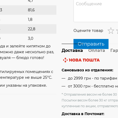
4,7
,3
81,6
5
1,8
5
22,8
Оцените товар
9
3,0
Отправить
да и залейте кипятком до
Доставка
Оплата
Га
 можно даже несколько раз,
вуаля — блюдо готово!
Самовывоз из отделения:
ентилируемых помещениях с
температуре не выше 25°С.
до 2999 грн - по тарифа
ии указаны на упаковке.
от 3000 грн - бесплатно 
* Отправления весом не более 30 
Посылки весом более 30 кг отпра
купленные по акции, отправляютс
Доставка в Почтомат: