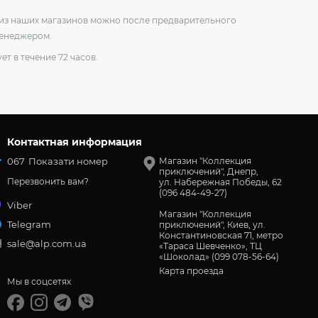
о из наших магазинов можно после предварительного
менеджером.
ет в течение 72 часов.
Контактная информация
067
Показати номер
Магазин "Коллекция
приключений", Днепр,
Перезвонить вам?
ул. Набережная Победы, 62
(096 484-49-27)
Viber
Магазин "Коллекция
Telegram
приключений", Киев, ул.
Константиновская 71, метро
sale@alp.com.ua
«Тараса Шевченко», ТЦ
«Шоколад» (099 078-56-64)
Карта проезда
Мы в соцсетях