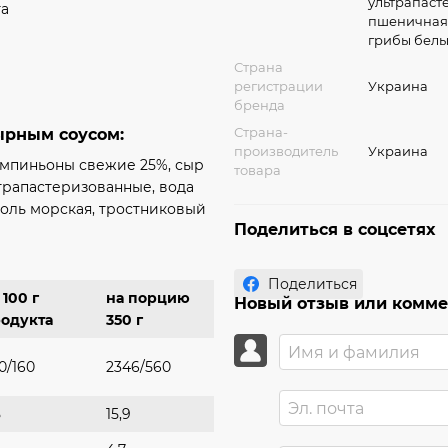
ультрапасте
га
пшеничная м
грибы белы
Страна
регистрации
Украина
бренда
Страна-
ырным соусом:
производитель
Украина
ампиньоны свежие 25%, сыр
товара
трапастеризованные, вода
соль морская, тростниковый
Поделиться в соцсетях
Поделиться
 100 г
на порцию
Новый отзыв или комм
одукта
350 г
0/160
2346/560
5
15,9