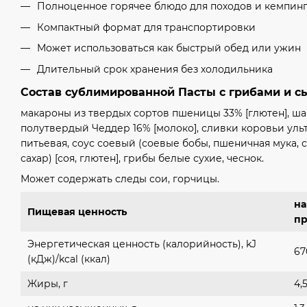
Полноценное горячее блюдо для походов и кемпин
Компактный формат для транспортировки
Может использоваться как быстрый обед или ужин
Длительный срок хранения без холодильника
Состав сублимированной Пасты с грибами и с
макароны из твердых сортов пшеницы 33% [глютен], ш
полутвердый Чеддер 16% [молоко], сливки коровьи уль
питьевая, соус соевый (соевые бобы, пшеничная мука, 
сахар) [соя, глютен], грибы белые сухие, чеснок.
Может содержать следы сои, горчицы.
на
Пищевая ценность
пр
Энергетическая ценность (калорийность), kJ
67
(кДж)/kcal (ккал)
Жиры, г
4,