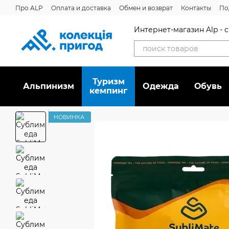
Перейти к основному контенту
Про ALP
Оплата и доставка
Обмен и возврат
Контакты
По
Интернет-магазин Alp -
Туризм
Альпинизм
Oдежда
Обувь
кемпинг
НОВИНКА