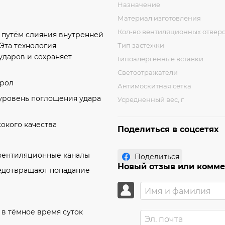
Назначение
Материал изготовления
Кол-во вентиляционных отвер
я путём слияния внутренней
Тип застежки
Эта технология
ударов и сохраняет
Гипоалергенные вставки
Светоотражатели
ирол
Антимоскитная сетка
– уровень поглощения удара
Усредненный вес, г
окого качества
Поделиться в соцсетях
вентиляционные каналы
Поделиться
Новый отзыв или комм
редотвращают попадание
в тёмное время суток