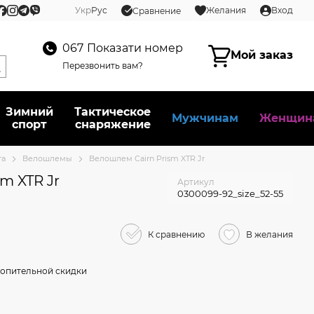
Укр
Рус
Желания
Вход
Сравнение
067
Показати номер
Мой заказ
Перезвонить вам?
Зимний
Тактическое
Мужчинам
Женщин
спорт
снаряжение
та
Велошлемы
Велошлем Cairn Prism XTR Jr
m XTR Jr
Артикул
0300099-92_size_52-55
К сравнению
В желания
опительной скидки