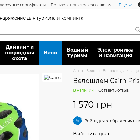
дарочные сертификаты
Пользовательское соглашение
Еще
 снаряжение для туризма и кемпинга
Дайвинг и
Водный
Электроника
подводная
Вело
туризм
и навигация
охота
Alp
Вело
Велоодежда и защи
Велошлем Cairn Pris
В наличии
Оставить отзыв
1 570 грн
%
Войти
для отображения нак
Выберите цвет