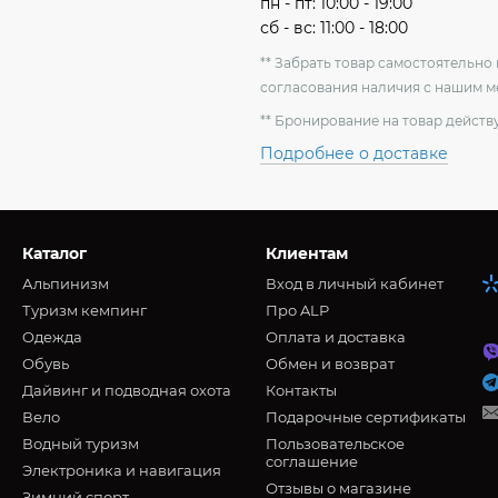
пн - пт: 10:00 - 19:00
сб - вс: 11:00 - 18:00
** Забрать товар самостоятельн
согласования наличия с нашим 
** Бронирование на товар действу
Подробнее о доставке
Каталог
Клиентам
Альпинизм
Вход в личный кабинет
Туризм кемпинг
Про ALP
Oдежда
Оплата и доставка
Обувь
Обмен и возврат
Дайвинг и подводная охота
Контакты
Вело
Подарочные сертификаты
Водный туризм
Пользовательское
соглашение
Электроника и навигация
Отзывы о магазине
Зимний спорт