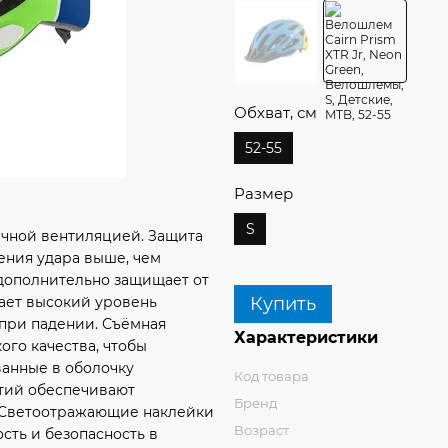
Обхват, см
52-55
Размер
S
личной вентиляцией. Защита
щения удара выше, чем
дополнительно защищает от
Купить
вает высокий уровень
 при падении. Съёмная
Характеристики
ого качества, чтобы
анные в оболочку
Код товара
тий обеспечивают
Бренд
. Светоотражающие наклейки
Возраст
сть и безопасность в