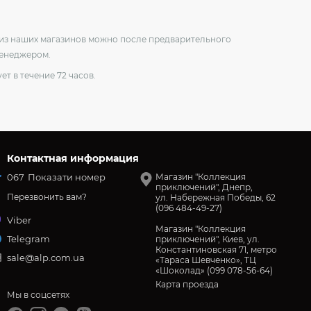
о из наших магазинов можно после предварительного
менеджером.
ет в течение 72 часов.
Контактная информация
067
Показати номер
Магазин "Коллекция
приключений", Днепр,
Перезвонить вам?
ул. Набережная Победы, 62
(096 484-49-27)
Viber
Магазин "Коллекция
Telegram
приключений", Киев, ул.
Константиновская 71, метро
sale@alp.com.ua
«Тараса Шевченко», ТЦ
«Шоколад» (099 078-56-64)
Карта проезда
Мы в соцсетях