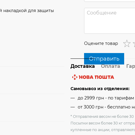
й накладкой для защиты
Оцените товар
Отправить
Доставка
Оплата
Га
Самовывоз из отделения:
до 2999 грн - по тарифа
от 3000 грн - бесплатно 
* Отправления весом не более 30 
Посылки весом более 30 кг отпра
купленные по акции, отправляютс