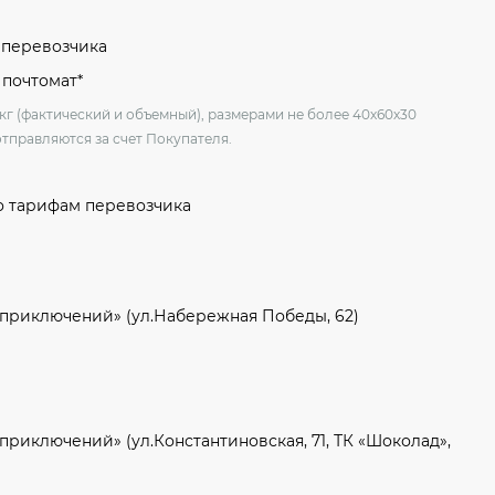
м перевозчика
 почтомат*
 кг (фактический и объемный), размерами не более 40х60х30
отправляются за счет Покупателя.
о тарифам перевозчика
 приключений» (ул.Набережная Победы, 62)
приключений» (ул.Константиновская, 71, ТК «Шоколад»,