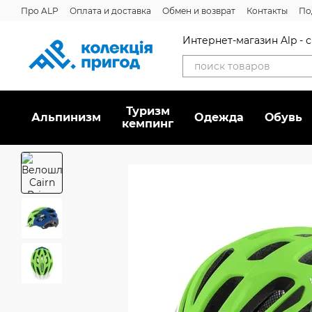
Перейти к основному контенту
Про ALP
Оплата и доставка
Обмен и возврат
Контакты
По
Интернет-магазин Alp -
Туризм
Альпинизм
Oдежда
Обувь
кемпинг