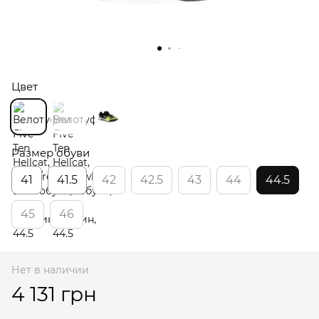
Цвет
Размер обуви
41
41.5
42
42.5
43
44
44.5
45
46
Нет в наличии
4 131 грн