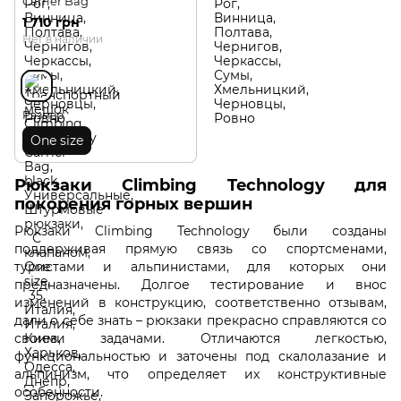
Carrier Bag
1 710 грн
Нет в наличии
Размер
One size
Рюкзаки Climbing Technology для
покорения горных вершин
Рюкзаки Climbing Technology были созданы
поддерживая прямую связь со спортсменами,
туристами и альпинистами, для которых они
предназначены. Долгое тестирование и внос
изменений в конструкцию, соответственно отзывам,
дали о себе знать – рюкзаки прекрасно справляются со
своими задачами. Отличаются легкостью,
функциональностью и заточены под скалолазание и
альпинизм, что определяет их конструктивные
особенности.