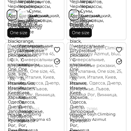
Размер
Размер
One size
One size
Артикул: 7X97945
Артикул: 7X986
Рюкзак Climbing
Стенной баул Climbing
Technology Magma 45
Technology Azimut