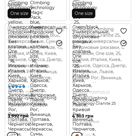
Размер
Размер
One size
One size
1
Артикул: 7X96700
Артикул: 7X97725 01
Рюкзак-сумка Climbing
Рюкзак Climbing
Technology Falesia
Technology Granite 25
3 992 грн
4 303 грн
Нет в наличии
Нет в наличии