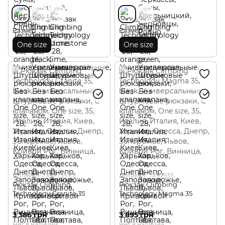
Размер
Размер
One size
One size
Артикул: 7X97735 05
Артикул: 7X97935
Рюкзак Climbing
Рюкзак Climbing
Technology Granite 35
Technology Magma 35
3 386 грн
3 895 грн
Нет в наличии
Нет в наличии