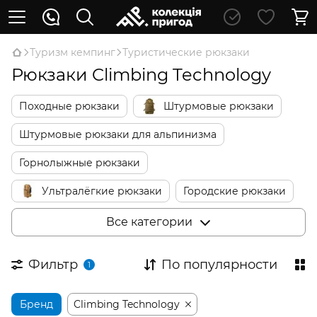
Туризм кемпинг
Туристические рюкзаки
Рюкзаки Climbing Technology
Походные рюкзаки
Штурмовые рюкзаки
Штурмовые рюкзаки для альпинизма
Горнолыжные рюкзаки
Ультралёгкие рюкзаки
Городские рюкзаки
Школьные рюкзаки
Детские рюкзаки
Все категории
Детские переноски
Сумки для путешествий
Фильтр
По популярности
1
Бренд
Climbing Technology