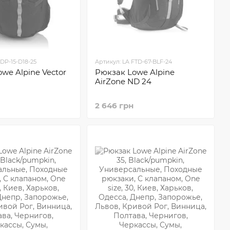
DP-15-D18-25
Артикул: LA FTD-67-BLF-24
we Alpine Vector
Рюкзак Lowe Alpine
AirZone ND 24
2 646 грн