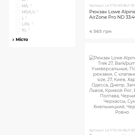
M/L
0
Артикул: LA FTD-63-BLF-33
Рюкзак Lowe Alpin
MD/LG
0
AirZone Pro ND 33:4
L
0
L/XL
0
XL
0
4 565 грн
Місто
Артикул: LA FTD-54-BLP-27