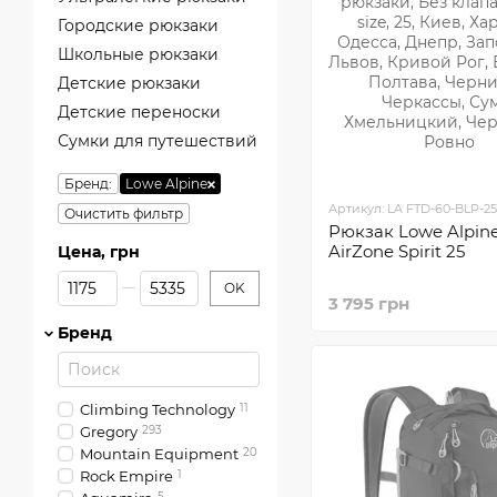
Городские рюкзаки
Школьные рюкзаки
Детские рюкзаки
Детские переноски
Сумки для путешествий
Бренд:
Lowe Alpine
Артикул: LA FTD-60-BLP-25
Очистить фильтр
Рюкзак Lowe Alpin
AirZone Spirit 25
Цена, грн
От Цена, грн
До Цена, грн
OK
3 795 грн
Бренд
Climbing Technology
11
Gregory
293
Mountain Equipment
20
Rock Empire
1
5