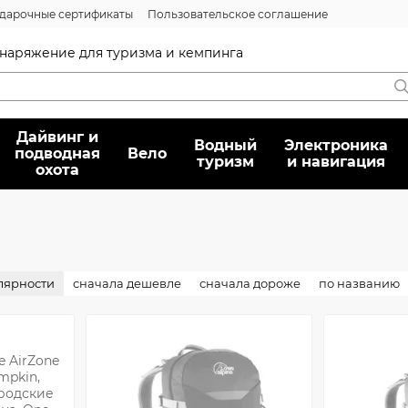
дарочные сертификаты
Пользовательское соглашение
нсии
Вопрос/ответ
Договор публичной оферты
 снаряжение для туризма и кемпинга
Дайвинг и
Водный
Электроника
подводная
Вело
туризм
и навигация
охота
лярности
сначала дешевле
сначала дороже
по названию