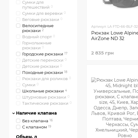
Сумки для
путешествий
0
Сумки для веревки
0
Беговые рюкзаки
0
Велосипедные
Артикул: LA FTD-66-BLF-32
рюкзаки
2
Рюкзак Lowe Alpin
Водный спорт
0
AirZone ND 32
Горнолыжные
рюкзаки
0
2 835 грн
Городские рюкзаки
17
Детские переноски
0
Детские рюкзаки
0
Походные рюкзаки
18
Рюкзаки для роликов
0
Сумки
0
Школьные рюкзаки
4
Штурмовые рюкзаки
0
Тактические рюкзаки
0
Наличие клапана
Без клапана
16
С клапаном
19
Объем, л