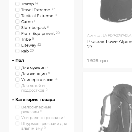
Tramp
14
Travel Extreme
37
Tactical Extreme
11
Camo
1
Slumberjack
6
Fram Equipment
20
Артикул: LA FDP-27-27-BLA
Tribe
9
Рюкзак Lowe Alpine
Liteway
52
27
Rab
20
Пол
1 925 грн
Для мужчин
2
Для женщин
8
Универсальные
26
Для детей и
подростков
0
Категория товара
Велосипедные
рюкзаки
0
Ультралегкі рюкзаки
0
Штурмові рюкзаки для
альпінізму
0