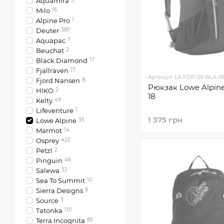
Aquamira
Milo
16
Alpine Pro
1
Deuter
387
Aquapac
7
Beuchat
2
Black Diamond
17
Fjallraven
17
Артикул: LA FDP-29-BLA-18
Fjord Nansen
8
Рюкзак Lowe Alpine
HIKO
2
18
Kelty
49
Lifeventure
1
1 375 грн
Lowe Alpine
35
Marmot
14
Osprey
422
Petzl
2
Pinguin
46
Salewa
32
Sea To Summit
10
Sierra Designs
9
Sourсe
3
Tatonka
110
Terra Incognita
85