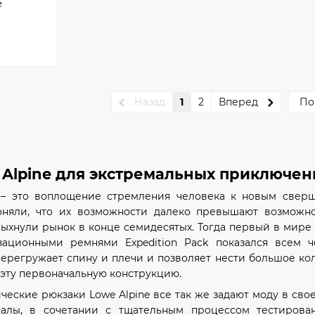
e
Назад
1
2
Вперед
По
 Alpine для экстремальных приключен
 – это воплощение стремления человека к новым свер
оняли, что их возможности далеко превышают возможн
ыхнули рынок в конце семидесятых. Тогда первый в мире
зационными ремнями Expedition Pack показался всем
перегружает спину и плечи и позволяет нести большое коли
эту первоначальную конструкцию.
еские рюкзаки Lowe Alpine все так же задают моду в сво
алы, в сочетании с тщательным процессом тестирова