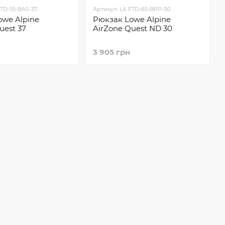
FTD-55-BAS-37
Артикул: LA FTD-65-BPP-30
owe Alpine
Рюкзак Lowe Alpine
uest 37
AirZone Quest ND 30
3 905 грн