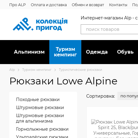
Перейти к основному контенту
Про ALP
Оплата и доставка
Обмен и возврат
Контакты
По
Отзывы о магазине
Дисконтная программа
Новости
Вака
Интернет-магазин Alp -
Туризм
Альпинизм
Oдежда
Обувь
кемпинг
Alp
Туризм кемпинг
Туристические рюкзаки
Рюкзаки Lowe Alpine
Сортировка:
по попу
Походные рюкзаки
Штурмовые рюкзаки
Штурмовые рюкзаки
для альпинизма
Горнолыжные рюкзаки
Ультралёгкие рюкзаки