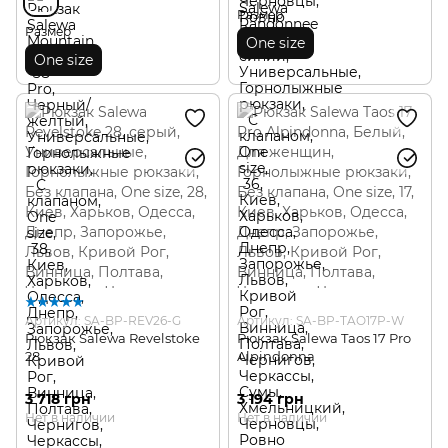
Размер
Размер
One size
One size
Артикул: SA-BP-REV26-G
Артикул: SA-BP-TAO17P-W
Рюкзак Salewa Revelstoke
Рюкзак Salewa Taos 17 Pro
28
Alpindonna
3 718 грн
3 194 грн
Нет в наличии
Нет в наличии