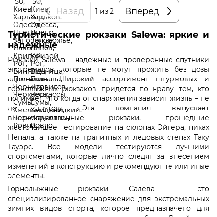
Назад
Вперед
1
из 2
Туристические рюкзаки Salewa: яркие и
надежные
Рюкзаки Salewa – надежные и проверенные спутники
экстремалов, которые не могут прожить без дозы
адреналина. Широкий ассортимент штурмовых и
горнолыжных рюкзаков придется по нраву тем, кто
понимает, что когда от снаряжения зависит жизнь – не
до шуток. Эта компания выпускает
высококачественные рюкзаки, прошедшие
жесточайшее тестирование на склонах Эйгера, пиках
Непала, а также на гранитных и ледовых стенах Таку
Тауэрс. Все модели тестируются лучшими
спортсменами, которые лично следят за внесением
изменений в конструкцию и рекомендуют те или иные
элементы.
Горнолыжные рюкзаки Салева – это
специализированное снаряжение для экстремальных
зимних видов спорта, которое предназначено для