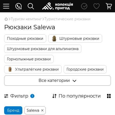
Туризм кемпинг
Туристические рюкзаки
Рюкзаки Salewa
Походные рюкзаки
Штурмовые рюкзаки
Штурмовые рюкзаки для альпинизма
Горнолыжные рюкзаки
Ультралёгкие рюкзаки
Городские рюкзаки
Школьные рюкзаки
Детские рюкзаки
Все категории
Детские переноски
Сумки для путешествий
Фильтр
По популярности
1
Бренд
Salewa