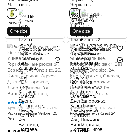
Размер
Размер
One size
One size
Артикул: SA-BP-VER-26-PRO
Артикул: SA-BP-CRE24-G
Рюкзак Salewa Verbier 26
Рюкзак Salewa Crest 24
Pro
16 268 грн
2 911 грн