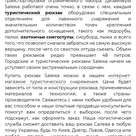
транспортировки ограниченного набора. Дизайнеры
Salewa работают очень точно, в связи с чем, каждый
туристический рюкзак
оборудован специальным
отделением для лавинного снаряжения и
значительным количеством точек крепления
дополнительного оснащения, такого как ледорубы,
палки,
охотничьи снегоступы
, сноуборд, лыжи и всего
того, что позволит сначала забраться на самую высокую
вершину, после чего со свистом оттуда съехать. Объем
таких рюкзаков редко превышает 48 литров.
Городские и туристические рюкзаки Salewa ничем не
уступают своим экстремальным сородичам.
Купить рюкзак Salewa можно в нашем
интернет-
магазине туристического снаряжения
. Цена будет
зависеть от типа и конструкции рюкзака, применяемых
материалов и технологий, а также страны-
производителя. Свяжитесь с нами любым удобным для
вас способом и наши опытные продавцы-консультанты
помогут вам определиться с выбором, после чего
подскажут, как оформить заказ. Наша логистическая
служба сможет доставить ваш рюкзак Салева в любую
точку Украины, будь то Киев, Днепр, Львов, Одесса или