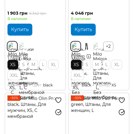
1 903 грн
4 046 грн
6 342 грн
В наличии
В наличии
Купить
Купить
+2
Размер
Размер
XS
S
M
L
XL
XS
S
M
L
XL
XXL
XXL
Размер
XS
Цвет
black
Цвет
black
Размер
XS
−50%
−50%