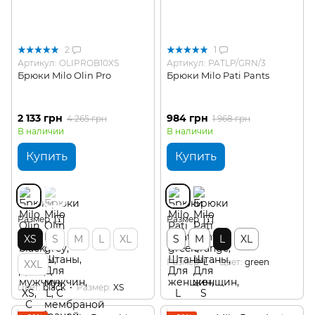
2
1
Артикул: OLIPROB10XS
Артикул: PATLP/GRN/3
Брюки Milo Olin Pro
Брюки Milo Pati Pants
2 133 грн
984 грн
4 265 грн
1 968 грн
В наличии
В наличии
Купить
Купить
Размер
Размер
XS
S
M
L
XL
S
M
L
XL
Размер
L
Цвет
green
XXL
Цвет
black
Размер
XS