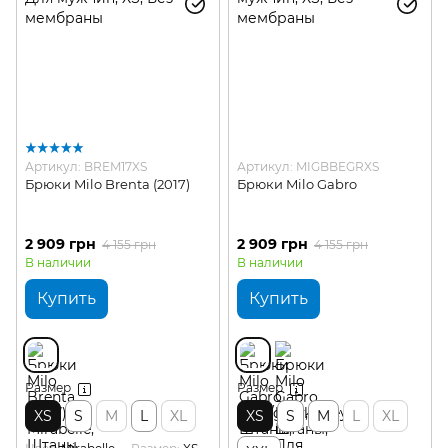
Артикул: BREM17XS
Артикул: MIGBBEGRXS
Брюки Milo Brenta (2017)
Брюки Milo Gabro
2 909 грн
2 909 грн
4 155 грн
4 155 грн
В наличии
В наличии
Купить
Купить
Размер
Размер
XS
S
M
L
XL
XS
S
M
L
XL