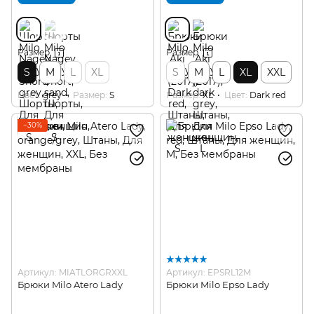
Размер
Размер
S
M
L
XL
S
M
L
XL
XXL
Цвет
grey
Размер
S
Размер
XL
Цвет
Dark red
−30%
Артикул: MIATLORGRXXL
Артикул: EPSRL12M
Брюки Milo Atero Lady
Брюки Milo Epso Lady