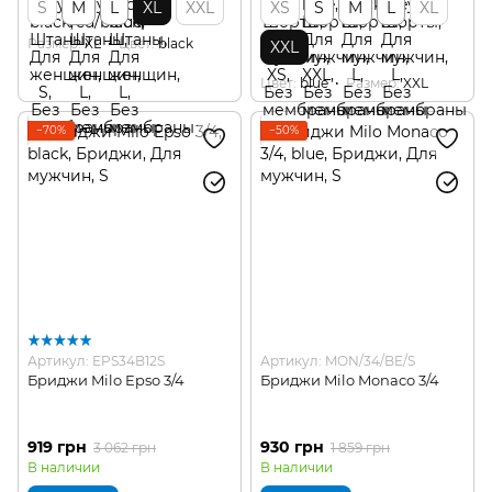
S
M
L
XL
XXL
XS
S
M
L
XL
Размер
XL
Цвет
black
XXL
Цвет
blue
Размер
XXL
−70%
−50%
Артикул: EPS34B12S
Артикул: MON/34/BE/S
Бриджи Milo Epso 3/4
Бриджи Milo Monaco 3/4
919 грн
930 грн
3 062 грн
1 859 грн
В наличии
В наличии