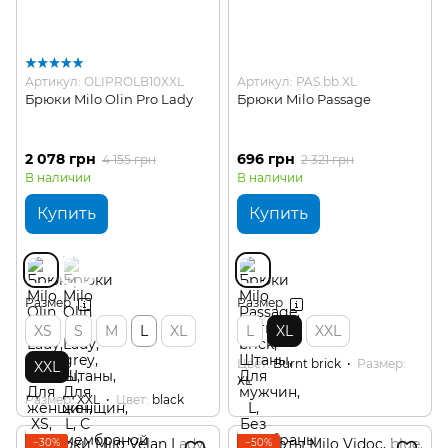
Артикул: OLIPROLB10XXL
Артикул: PAS.bb.XL
Брюки Milo Olin Pro Lady
Брюки Milo Passage
2 078 грн
696 грн
4 155 грн
2 321 грн
В наличии
В наличии
Купить
Купить
Размер
Размер
XS
S
M
L
XL
L
XL
XXL
Цвет
Burnt brick
Размер
XXL
XL
Размер
XXL
Цвет
black
−30%
−50%