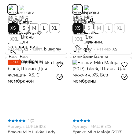
Размер
Размер
XS
S
M
L
XL
XS
S
M
L
XL
XXL
XXL
Размер
XS
Цвет
blue/grey
Цвет
grey
Размер
XS
−70%
1
Артикул: LUKLB11XS
Артикул: MALJB13XS
Брюки Milo Lukka Lady
Брюки Milo Maloja (2017)