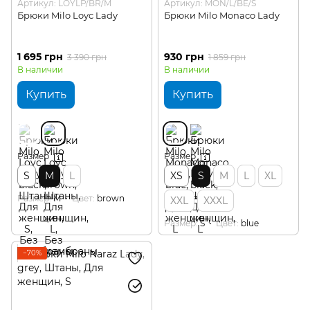
Артикул: LOYLP/BR/M
Артикул: MON/L/BE/S
Брюки Milo Loyc Lady
Брюки Milo Monaco Lady
1 695 грн
930 грн
3 390 грн
1 859 грн
В наличии
В наличии
Купить
Купить
Размер
Размер
S
M
L
XS
S
M
L
XL
Размер
M
Цвет
brown
XXL
XXXL
Размер
S
Цвет
blue
−70%