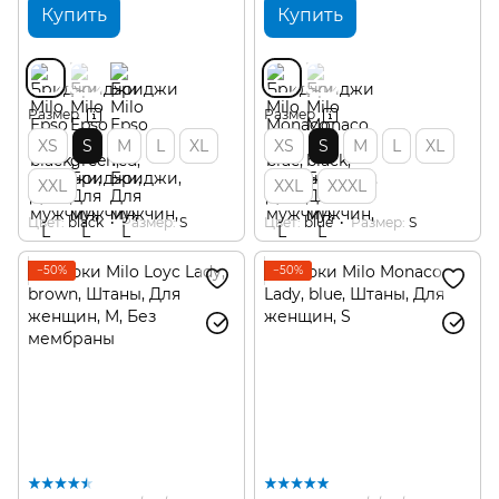
Купить
Купить
Размер
Размер
XS
S
M
L
XL
XS
S
M
L
XL
XXL
XXL
XXXL
Цвет
black
Размер
S
Цвет
blue
Размер
S
−50%
−50%