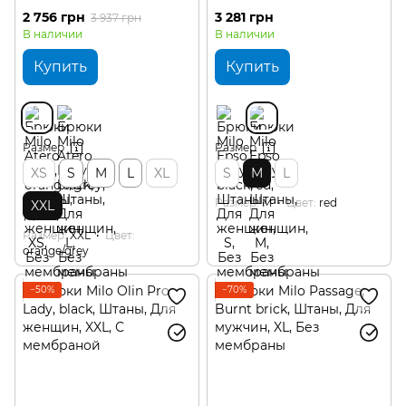
2 756 грн
3 281 грн
3 937 грн
В наличии
В наличии
Купить
Купить
Размер
Размер
XS
S
M
L
XL
S
M
L
Размер
M
Цвет
red
XXL
Размер
XXL
Цвет
orange/grey
−50%
−70%