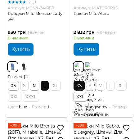
2
Артикул: MON/L/34/BE/L
Артикул: MIATORGRXS
Бриджи Milo Monaco Lady
Брюки Milo Atero
3/4
930 грн
2 832 грн
1 859 грн
4 046 грн
В наличии
В наличии
Купить
Купить
Размер
Размер
XS
S
M
L
XL
XS
S
M
L
XL
XXL
XXXL
XXL
Цвет
blue
Размер
L
Цвет
orange/grey
Размер
XS
−30%
−30%