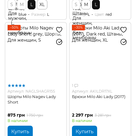
S
M
L
XL
S
M
L
Цвет
blue
Размер
L
Размер
L
Цвет
red
−50%
−30%
1
Артикул: NAGLSHAGR15S
Артикул: AKILDR17XL
Шорты Milo Nagev Lady
Брюки Milo Aki Lady (2017)
Short
875 грн
2 297 грн
1 750 грн
3 281 грн
В наличии
В наличии
Купить
Купить