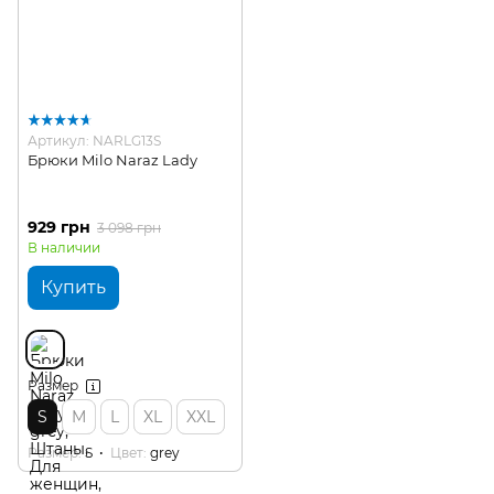
Артикул: NARLG13S
Брюки Milo Naraz Lady
929 грн
3 098 грн
В наличии
Купить
Размер
S
M
L
XL
XXL
Размер
S
Цвет
grey