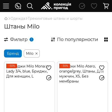
Oдежда
Трекинговые штаны и шорты
Штаны Milo
Фильтр
По популярности
1
Бренд
Milo
−50%
−30%