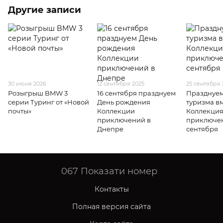
Другие записи
30 июня 2026
12 сентября 2025
25 сентября 
Розыгрыш BMW 3
16 сентября празднуем
Празднуем
серии Туринг от «Новой
День рождения
туризма вм
почты»
Коллекции
Коллекци
приключений в
приключен
Днепре
сентября
067
Показати номер
Контакты
Полная версия сайта