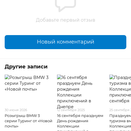
Добавьте первый отзыв
Новый комментарий
Другие записи
30 июня 2026
12 сентября 2025
25 сентября 
Розыгрыш BMW 3
16 сентября празднуем
Празднуем
серии Туринг от «Новой
День рождения
туризма вм
почты»
Коллекции
Коллекци