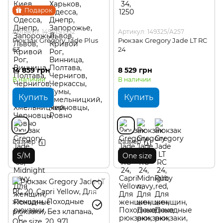
Подарок
Артикул: 149415/1552
Артикул: 149325/A257
Рюкзак Gregory Jade Plus
Рюкзак Gregory Jade LT RC
63
24
14 859 грн
8 529 грн
В наличии
В наличии
Купить
Купить
Размер
Размер
S/M
One size