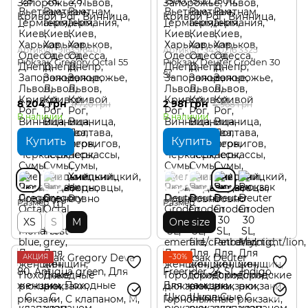
Артикул: 91635/6401
Артикул: 3430216 3325
Рюкзак Gregory Octal 55
Рюкзак Deuter Groden 30
SL
8 204 грн
2 981 грн
11 720 грн
4 968 грн
В наличии
В наличии
Купить
Купить
Размер
Размер
XS
S
M
One size
АКЦИЯ
−30%