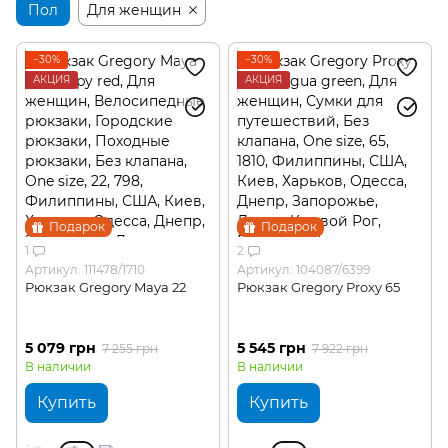
Пол
Для женщин
−30%
−30%
АКЦИЯ
АКЦИЯ
Подарок
Подарок
1
2
Артикул: 111478/1710
Артикул: 104087/6399
Рюкзак Gregory Maya 22
Рюкзак Gregory Proxy 65
5 079 грн
5 545 грн
7 255 грн
7 922 грн
В наличии
В наличии
Купить
Купить