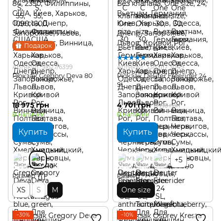
Подарок
Артикул: 91627/6399
Артикул: 3303117 3049
Рюкзак Gregory Deva 80
Рюкзак Deuter Freerider 24
SL
18 975 грн
4 701 грн
6 716 грн
В наличии
В наличии
Купить
Купить
+5
Размер
Размер
XS
S
M
One size
−30%
−10%