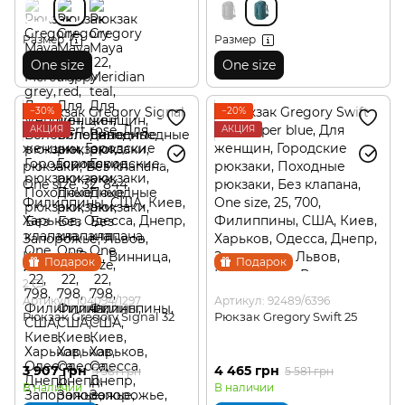
Размер
Размер
One size
One size
−30%
−20%
АКЦИЯ
АКЦИЯ
Подарок
Подарок
2
Артикул: 104094/1297
Артикул: 92489/6396
Рюкзак Gregory Signal 32
Рюкзак Gregory Swift 25
3 907 грн
4 465 грн
5 581 грн
5 581 грн
В наличии
В наличии