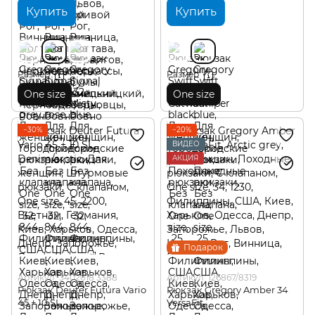
Купить
Купить
Размер
Размер
One size
One size
−30%
−20%
ВИДЕО
АКЦИЯ
Подарок
Артикул: 3402018 3388
Артикул: 126867/8319
Рюкзак Deuter Futura Vario
Рюкзак Gregory Amber 34
45 + 10 SL
VersaFit