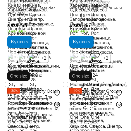
Артикул: 3303317 3049
Артикул: 3400218 5528
Рюкзак Deuter Freerider
Рюкзак Deuter Futura 24 SL
PRO 28 SL
5 538 грн
4 388 грн
7 912 грн
7 314 грн
В наличии
В наличии
Купить
Купить
+2
+2
Размер
Размер
One size
One size
−30%
−40%