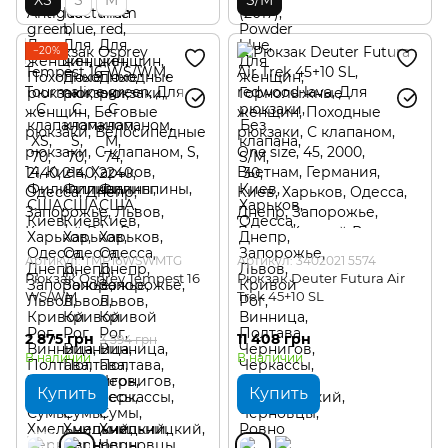
−20%
Артикул: TMP16WSWMTG
Артикул: 3402021 5574
Рюкзак Osprey Tempest 16
Рюкзак Deuter Futura Air
WS/WM
Trek 45+10 SL
2 875 грн
11 408 грн
3 594 грн
В наличии
В наличии
Купить
Купить