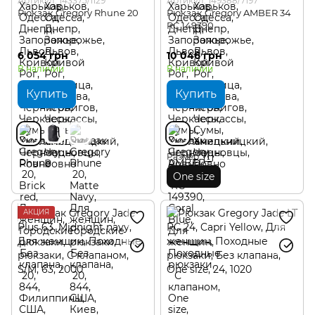
Артикул: 143375/1129
Артикул: 149388/7197
Рюкзак Gregory Rhune 20
Рюкзак Gregory AMBER 34
RC 149390
6 054 грн
10 046 грн
В наличии
В наличии
Купить
Купить
Размер
One size
АКЦИЯ