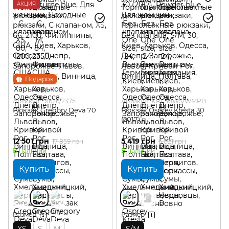
АКЦИЯ
Подарок
Артикул: 91626/2375
Артикул: KRE30WS/WMPB
Рюкзак Gregory Deva 70
Рюкзак Osprey Kresta 30
(2017)
12 501 грн
5 419 грн
17 859 грн
6 021 грн
В наличии
В наличии
Купить
Купить
Размер
Размер
XS
S
M
S/M