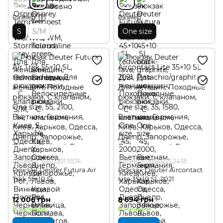
Размер
Размер
S
S/M
One size
Артикул: 3402221 5574
Артикул: 3340221 2435
Рюкзак Deuter Futura Air
Рюкзак Deuter Aircontact
Trek 55+10 SL
Lite 35+10 SL 2021
12 006 грн
8 694 грн
В наличии
В наличии