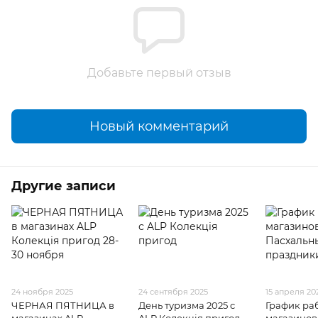
Добавьте первый отзыв
Новый комментарий
Другие записи
24 ноября 2025
24 сентября 2025
15 апреля 20
ЧЕРНАЯ ПЯТНИЦА в
День туризма 2025 с
График ра
магазинах ALP
ALP Колекція пригод
магазинов