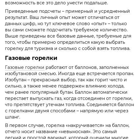
возможность все это дело унести подальше.
Приведенные подсчеты – примерный и усредненный
результат. Ваш личный опыт может отличаться от
данных цифр, но тут ключевое слово «опыт» – только
вы сами сможете подсчитать требуемое количество.
Выше приведены все базовые данные, требуемые для
того, чтобы примерно определиться какую выбрать
горелку для туризма и сколько с собой взять топлива.
Газовые горелки
Газовые горелки
работают от баллонов, заполненных
изобутановой смесью. Иногда еще встречается пропан.
Изобутан – прекрасный выбор, так как горит чисто и
сильно, а также менее подвержен влиянию холода,
чем ранее популярный бутан. Баллон автоматически
перестает выпускать газ, когда отсоединен от горелки,
что препятствует утечкам топлива. Соединяется баллон
с горелками двумя способами – напрямую или через
шланг.
В первом случае, горелка «накручивается» на баллон,
отчего носит название «невыносная». Это самый
легкий и простой вариант, который оценили многие