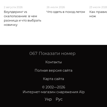
2 августа 2026
26 июля 2026
23 июля 202
Боулдеринг vs
Что одеть в поход летом
Как прави
скалолазание: в чем
нож
разница и что выбрать
новичку
067
Показати номер
Контакты
Полная версия сайта
Карта сайта
© 2002—2026
Интернет-магазин снаряжения Alp
Укр
Рус