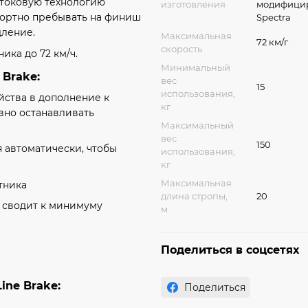
токовую технологию
изготовления
модифицир
фортно пребывать на финиш
Spectra
дление.
Максимальная
72 км/г
скорость
ика до 72 км/ч.
Минимальный
 Brake:
вес
15
использования,
ства в дополнение к
кг
авно останавливать
Максимальный
вес
150
 автоматически, чтобы
использования,
кг
Максимальная
тника
длина стропы,
20
 сводит к минимуму
м
Поделиться в соцсетях
ine Brake:
Поделиться