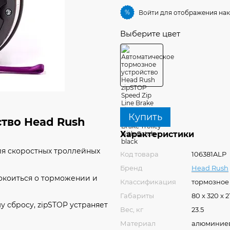
%
Войти
для отображения нак
Выберите цвет
Купить
тво Head Rush
Характеристики
ля скоростных троллейных
Код товара
106381ALP
Бренд
Head Rush
покоиться о торможении и
Классификация
тормозное
Габариты
80 x 320 x 
 сбросу, zipSTOP устраняет
Вес, кг
23.5
Материал
алюминиевы