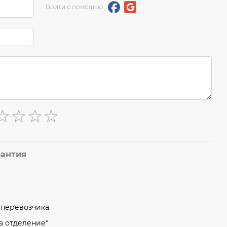
Войти с помощью
рантия
м перевозчика
на отделение*