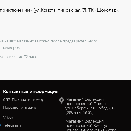
приключений» (ул.Константиновская, 71, ТК «Шоколад»,
о из наших магазинов можно после предварительного
менеджером.
ет в течение 72 часов.
Контактная информация
067
Показати номер
Магазин "Коллекция
приключений", Днепр,
Перезвонить вам?
ул. Набережная Победы, 62
(096 484-49-27)
Viber
Магазин "Коллекция
Telegram
приключений", Киев, ул.
Константиновская 71, метро