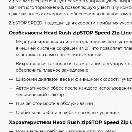
ZipSTOP Speed использует саморегулирующуюся вихре
магнитного торможения, позволяющую участнику ком
даже на высоких скоростях, обеспечивая плавное заме
ZipSTOP SPEED подходит для скорости прибытия участн
Особенности Head Rush zipSTOP Speed Zip Line
Модернизированная система улавливающего устрой
внешней системе сокращения 2:1, что позволяет пл
участника на самых высоких скоростях
Вихретоковая технология торможения регулируется
обеспечить плавное замедление
Широкий диапазон веса и финишной скорости учас
Автоматически сброс после каждого использования
человеческий фактор
Низкая стоимость в обслуживании
Стабильная работа в любых погодных условиях
Характеристики Head Rush zipSTOP Speed Zip L
Номинальная рабочая нагрузка: от 15 до 150 кг