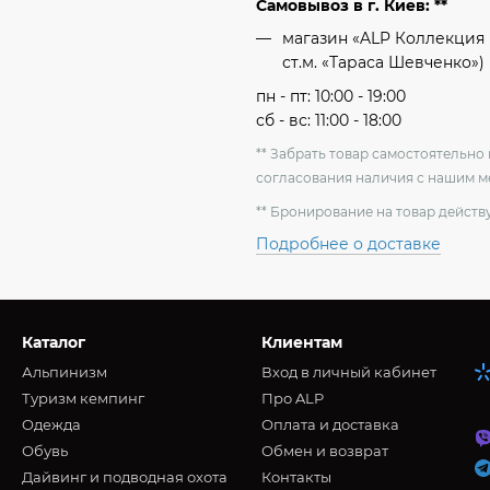
Самовывоз в г. Киев: **
магазин «ALP Коллекция 
ст.м. «Тараса Шевченко»)
пн - пт: 10:00 - 19:00
сб - вс: 11:00 - 18:00
** Забрать товар самостоятельн
согласования наличия с нашим 
** Бронирование на товар действу
Подробнее о доставке
Каталог
Клиентам
Альпинизм
Вход в личный кабинет
Туризм кемпинг
Про ALP
Oдежда
Оплата и доставка
Обувь
Обмен и возврат
Дайвинг и подводная охота
Контакты