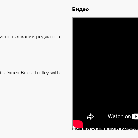
Видео
и использовании редуктора
le Sided Brake Trolley with
Новый отзыв или комм