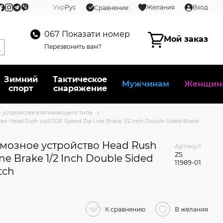
Укр
Рус
Желания
Вход
Сравнение
067
Показати номер
Мой заказ
Перезвонить вам?
Зимний
Тактическое
Мужчинам
Женщин
спорт
снаряжение
 устройства втягивающего типа
 Head Rush zipSTOP Speed Zip Line Brake 1/2 Inch Double Sided Brake
мозное устройство Head Rush
Артикул
ZS
ne Brake 1/2 Inch Double Sided
11989-01
tch
К сравнению
В желания