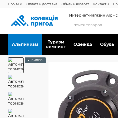
Перейти к основному контенту
Про ALP
Оплата и доставка
Обмен и возврат
Контакты
По
Интернет-магазин Alp -
Туризм
Альпинизм
Oдежда
Обувь
кемпинг
ВИДЕО