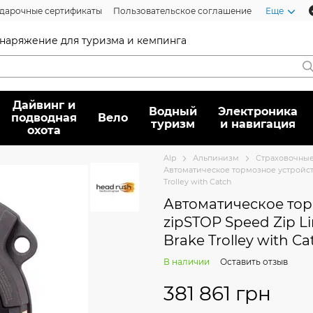
дарочные сертификаты
Пользовательское соглашение
Еще
 снаряжение для туризма и кемпинга
Дайвинг и
Водный
Электроника
подводная
Вело
туризм
и навигация
охота
Alp
Альпинизм
Страховочные
Автоматическое тормозное устройство
Trolley with Catch
Автоматическое тор
zipSTOP Speed Zip Li
Brake Trolley with Ca
В наличии
Оставить отзыв
381 861 грн