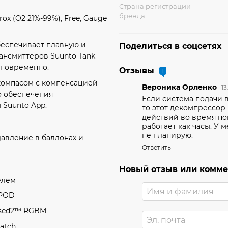
Страна регистрации
бренда
ox (O2 21%-99%), Free, Gauge
еспечивает плавную и
Поделиться в соцсетях
ансмиттеров Suunto Tank
дновременно.
Отзывы
1
компасом с компенсацией
Вероника Орленко
13
о обеспечения
Если система подачи 
 Suunto App.
то этот декомпрессор
действий во время по
работает как часы. У 
не планирую.
давление в баллонах и
Ответить
Новый отзыв или комм
елем
 POD
used2™ RGBM
Watch