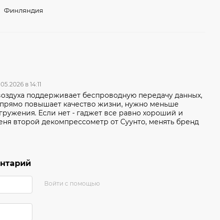
Финляндия
.05.2026 в 14:11
воздуха поддерживает беспроводную передачу данных,
 прямо повышает качество жизни, нужно меньше
гружения. Если нет - гаджет все равно хороший и
меня второй декомпрессометр от Суунто, менять бренд
ентарий
Войти с помощью