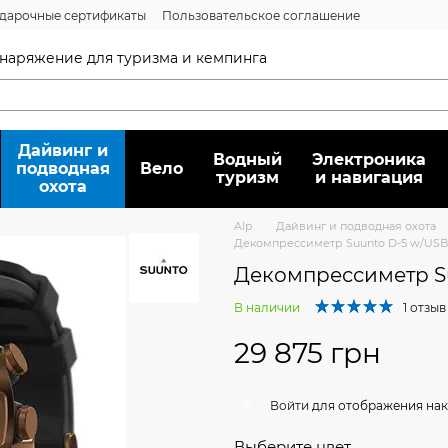
дарочные сертификаты
Пользовательское соглашение
нсии
Вопрос/ответ
Договор публичной оферты
 снаряжение для туризма и кемпинга
Дайвинг и
Водный
Электроника
подводная
Вело
туризм
и навигация
охота
Alp
Дайвинг и подводная охота
Декомпрессиметр Suunto D-5 w/USB
Декомпрессиметр S
В наличии
1 отзыв
29 875 грн
%
Войти
для отображения нак
Выберите цвет