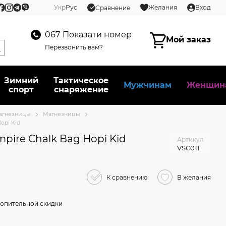
Укр
Рус
Желания
Вход
Сравнение
067
Показати номер
Мой заказ
Перезвонить вам?
Зимний
Тактическое
Мужчинам
Женщин
спорт
снаряжение
агнезницы
Магнезницы
opi Kid
pire Chalk Bag Hopi Kid
Артикул
VSC011
К сравнению
В желания
опительной скидки