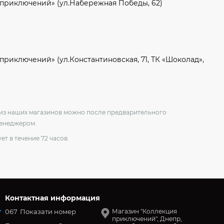
 приключений» (ул.Набережная Победы, 62)
приключений» (ул.Константиновская, 71, ТК «Шоколад»,
о из наших магазинов можно после предварительного
менеджером.
ет в течение 72 часов.
Контактная информация
067
Показати номер
Магазин "Коллекция
приключений", Днепр,