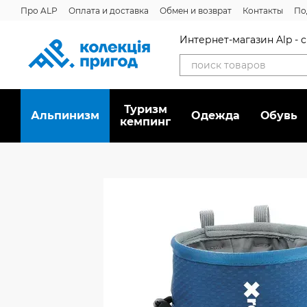
Перейти к основному контенту
Про ALP
Оплата и доставка
Обмен и возврат
Контакты
По
Интернет-магазин Alp -
Туризм
Альпинизм
Oдежда
Обувь
кемпинг