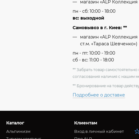
магазин «ALP Коллекция
пн - сб: 10:00 - 18:00
вс: выходной
Самовывоз в г. Киев: **
магазин «ALP Коллекция 
ст.м. «Тараса Шевченко»)
пн - пт: 10:00 - 19:00
сб - вс: 11:00 - 18:00
** Забрать товар самостоятельн
согласования наличия с нашим 
** Бронирование на товар действу
Подробнее о доставке
Каталог
Клиентам
Альпинизм
Вход в личный кабинет
Туризм кемпинг
Про ALP