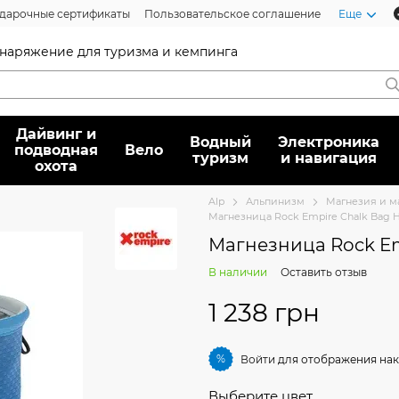
дарочные сертификаты
Пользовательское соглашение
Еще
 снаряжение для туризма и кемпинга
Дайвинг и
Водный
Электроника
подводная
Вело
туризм
и навигация
охота
Alp
Альпинизм
Магнезия и м
Магнезница Rock Empire Chalk Bag H
Магнезница Rock Em
В наличии
Оставить отзыв
1 238 грн
%
Войти
для отображения нак
Выберите цвет