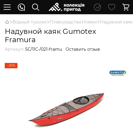
Водный туризм
Плавсредства
Каяки
Надувной каяк
Надувной каяк Gumotex
Framura
Артикул:
5С/11С-/021-framu
Оставить отзыв
−20%