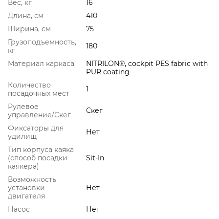
Вес, кг
16
Длина, см
410
Ширина, см
75
Грузоподъемность,
180
кг
Материал каркаса
NITRILON®, cockpit PES fabric with
PUR coating
Количество
1
посадочных мест
Рулевое
Скег
управление/Скег
Фиксаторы для
Нет
удилищ
Тип корпуса каяка
(способ посадки
Sit-In
каякера)
Возможность
установки
Нет
двигателя
Насос
Нет