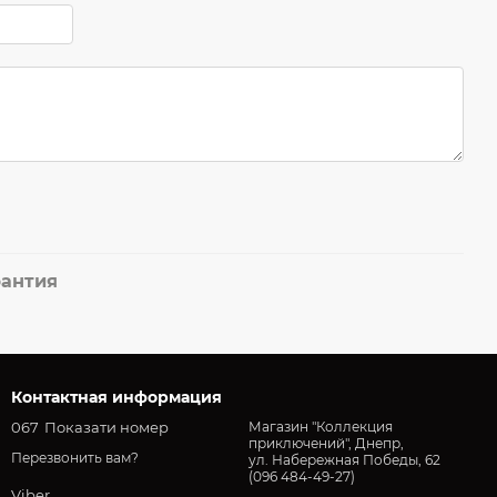
рантия
Контактная информация
067
Показати номер
Магазин "Коллекция
приключений", Днепр,
Перезвонить вам?
ул. Набережная Победы, 62
(096 484-49-27)
Viber