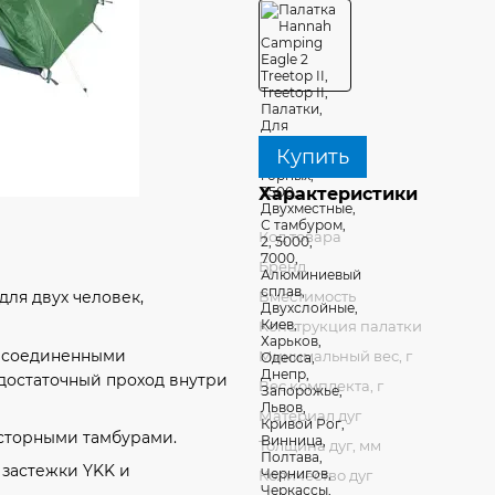
Купить
Характеристики
Код товара
Бренд
Вместимость
для двух человек,
Конструкция палатки
, соединенными
Минимальный вес, г
достаточный проход внутри
Вес комплекта, г
Материал дуг
осторными тамбурами.
Толщина дуг, мм
застежки YKK и
Количество дуг