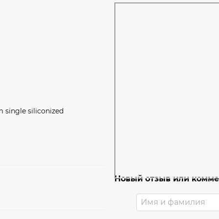
single siliconized
Новый отзыв или комм