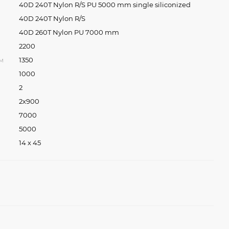
40D 240T Nylon R/S PU 5000 mm single siliconized
40D 240T Nylon R/S
40D 260T Nylon PU 7000 mm
2200
м
1350
1000
2
2х900
7000
5000
14 х 45