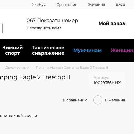
Укр
Рус
Желания
Вход
Сравнение
067
Показати номер
Мой заказ
Перезвонить вам?
Зимний
Тактическое
Мужчинам
Женщин
спорт
снаряжение
Двухместные
Палатка Hannah Camping Eagle 2 Treetop II
ing Eagle 2 Treetop II
Артикул
10029356HHX
К сравнению
В желания
опительной скидки