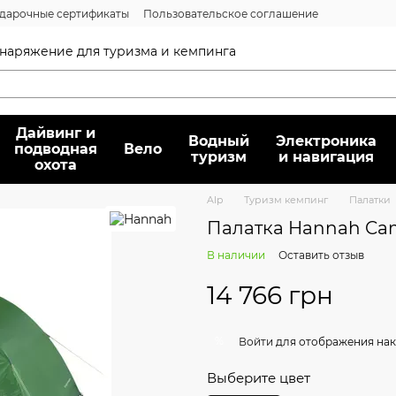
дарочные сертификаты
Пользовательское соглашение
нсии
Вопрос/ответ
Договор публичной оферты
 снаряжение для туризма и кемпинга
Дайвинг и
Водный
Электроника
подводная
Вело
туризм
и навигация
охота
Alp
Туризм кемпинг
Палатки
Палатка Hannah Camp
В наличии
Оставить отзыв
14 766 грн
%
Войти
для отображения нак
Выберите цвет