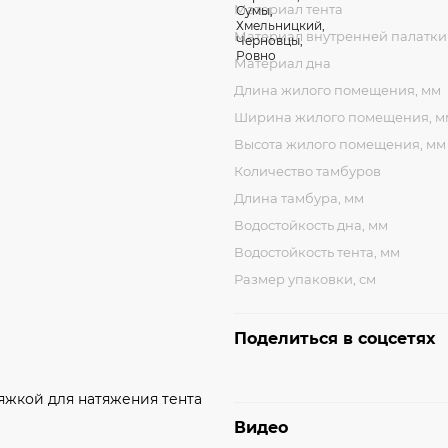
Материал тента
Материал внутренней палатки
Материал дна
Длина жилого помещения, мм
Ширина жилого помещения, м
Высота жилого помещения, мм
Количество тамбуров
Длина тамбура, мм
Водостойкость дна, мм
Водостойкость тента, мм
Размер упаковки, см
Поделиться в соцсетях
жкой для натяжения тента
Видео