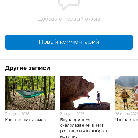
Добавьте первый отзыв
Новый комментарий
Другие записи
7 августа 2026
2 августа 2026
26 июля 202
Как повесить гамак
Боулдеринг vs
Что одеть 
скалолазание: в чем
разница и что выбрать
новичку