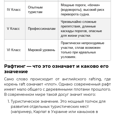
Мощные пороги, «бочки»
Опытным
IV Класс
(водовороты), высокий риск
туристам
переворота судна.
Чрезвычайно сложные
препятствия, длинные
V Класс
Профессионалам
каскады порогов, опасные
для жизни участки.
Практически непроходимые
участки, сплав возможен
VI Класс
Мировой уровень
только при идеальных
условиях.
Рафтинг — что это означает и каково его
значение
Само слово происходит от английского rafting, где
корень raft означает «плот». Однако современный рафт
имеет мало общего с деревянными плотами прошлого.
В современном мире такой досуг значит много:
Туристическое значение. Это мощный толчок для
развития отдельных туристических мест
(например, Карпат в Украине или каньонов в