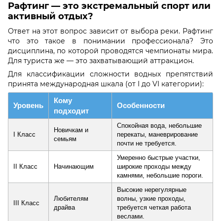
Рафтинг — это экстремальный спорт или
активный отдых?
Ответ на этот вопрос зависит от выбора реки. Рафтинг
что это такое в понимании профессионала? Это
дисциплина, по которой проводятся чемпионаты мира.
Для туриста же — это захватывающий аттракцион.
Для классификации сложности водных препятствий
принята международная шкала (от I до VI категории):
Кому
Уровень
Особенности
подходит
Спокойная вода, небольшие
Новичкам и
I Класс
перекаты, маневрирование
семьям
почти не требуется.
Умеренно быстрые участки,
II Класс
Начинающим
широкие проходы между
камнями, небольшие пороги.
Высокие нерегулярные
Любителям
волны, узкие проходы,
III Класс
драйва
требуется четкая работа
веслами.