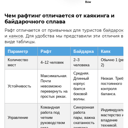
Чем рафтинг отличается от каякинга и
байдарочного сплава
Рафт отличается от привычных для туристов
байдарок
и
каяков
. Для удобства мы представили эти отличия в
виде таблицы.
Параметр
Рафт
Байдарка
Каяк
Количество
2–3
Обычно 1 (реж
4–12 человек
мест
человека
2)
Средняя.
Максимальная.
Длинный
Низкая. Требуе
Почти
корпус
постоянного
Устойчивость
невозможно
боится
контроля
перевернуть на
боковой
баланса.
простых реках.
волны.
Командная
Синхронная
Индивидуальн
работа под
работа
мастерство и
Управление
четким
пары, важна
владение
руководством
скатанность
техникой.
гида.
экипажа.