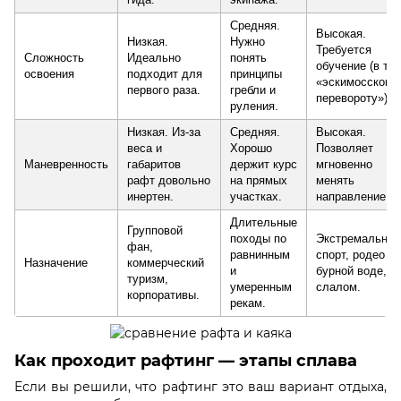
Средняя.
Высокая.
Низкая.
Нужно
Требуется
Сложность
Идеально
понять
обучение (в т.ч.
освоения
подходит для
принципы
«эскимосскому
первого раза.
гребли и
перевороту»).
руления.
Низкая. Из-за
Средняя.
Высокая.
веса и
Хорошо
Позволяет
Маневренность
габаритов
держит курс
мгновенно
рафт довольно
на прямых
менять
инертен.
участках.
направление.
Длительные
Групповой
походы по
Экстремальны
фан,
равнинным
спорт, родео на
Назначение
коммерческий
и
бурной воде,
туризм,
умеренным
слалом.
корпоративы.
рекам.
Как проходит рафтинг — этапы сплава
Если вы решили, что рафтинг это ваш вариант отдыха,