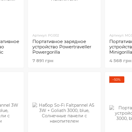
Артикул: PG002
Артикул: MG
ативное
Портативное зарядное
Портатив
во
устройство Powertraveller
устройств
ic
Powergorilla
Minigorill
7 891 грн
4 568 грн
−50%