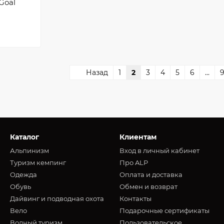
Goal
Назад
1
2
3
4
5
6
...
Каталог
Клиентам
Альпинизм
Вход в личный кабинет
Туризм кемпинг
Про ALP
Oдежда
Оплата и доставка
Обувь
Обмен и возврат
Дайвинг и подводная охота
Контакты
Вело
Подарочные сертификаты
Водный туризм
Пользовательское