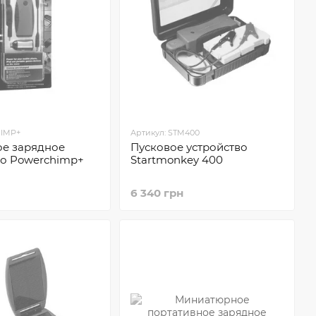
HIMP+
Артикул: STM400
е зарядное
Пусковое устройство
во Powerchimp+
Startmonkey 400
6 340 грн