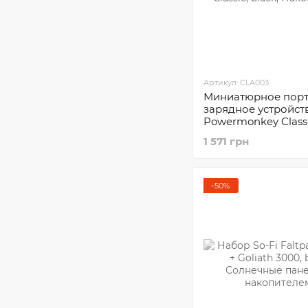
Артикул: CLA003
Миниатюрное порт
зарядное устройст
Powermonkey Class
1 571 грн
−50%