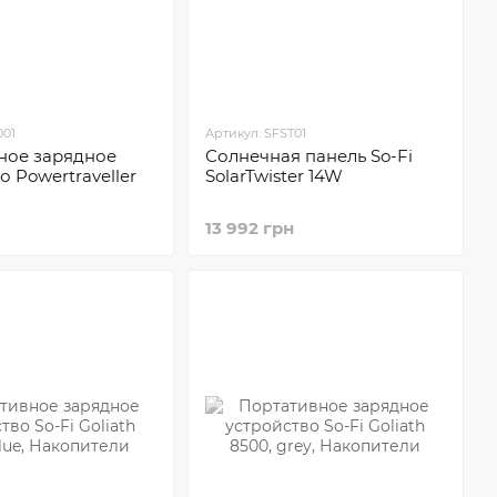
001
Артикул: SFST01
ное зарядное
Солнечная панель So-Fi
о Powertraveller
SolarTwister 14W
a
13 992 грн