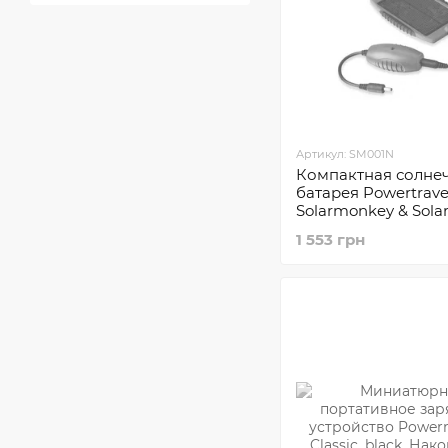
Артикул: SM001N
Компактная солне
батарея Powertravel
Solarmonkey & Sola
1 553 грн