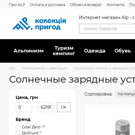
Перейти к основному контенту
Про ALP
Оплата и доставка
Обмен и возврат
Контакты
По
Отзывы о магазине
Дисконтная программа
Новости
Вака
Интернет-магазин Alp -
Туризм
Альпинизм
Oдежда
Обувь
кемпинг
Alp
Электроника и навигация
Солнечные панели и зарядные ус
Солнечные зарядные ус
Сортировка:
по попу
Цена, грн
От Цена, грн
До Цена, грн
OK
Бренд
Goal Zero
69
Skilhunt
6