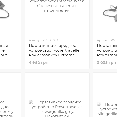
Артикул: PMEXT003
Артикул: PM
чная
Портативное зарядное
Портатив
ler
устройство Powertraveller
устройств
rnut
Powermonkey Extreme
Powermon
4 982 грн
3 035 грн