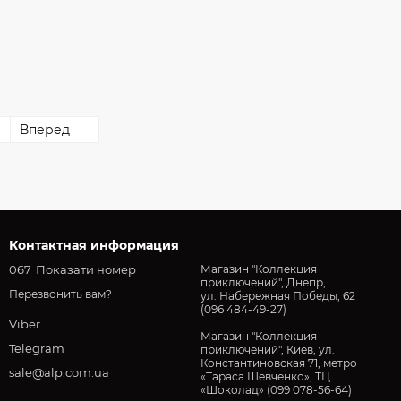
9
Вперед
Контактная информация
067
Показати номер
Магазин "Коллекция
приключений", Днепр,
Перезвонить вам?
ул. Набережная Победы, 62
(096 484-49-27)
Viber
Магазин "Коллекция
Telegram
приключений", Киев, ул.
Константиновская 71, метро
sale@alp.com.ua
«Тараса Шевченко», ТЦ
«Шоколад» (099 078-56-64)