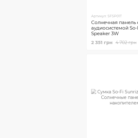
Артикул: SFSP01T
Солнечная панель 
аудиосистемой So-F
Speaker 3W
2 351 грн
4 702 грн