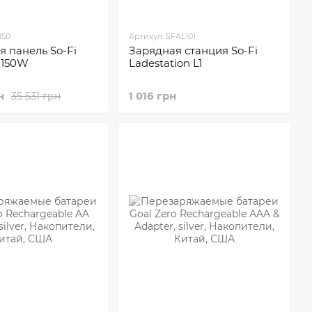
150
Артикул: SFAL101
 панель So-Fi
Зарядная станция So-Fi
 150W
Ladestation L1
н
1 016 грн
35 531 грн