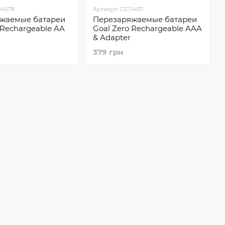
14078
Артикул: GZ.11407
жаемые батареи
Перезаряжаемые батареи
 Rechargeable AA
Goal Zero Rechargeable AAA
& Adapter
379 грн