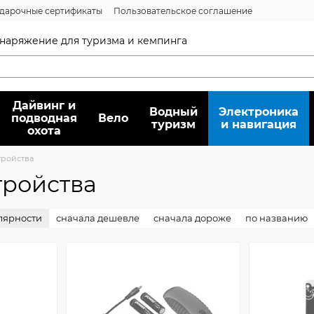
дарочные сертификаты
Пользовательское соглашение
нсии
Вопрос/ответ
Договор публичной оферты
 снаряжение для туризма и кемпинга
Дайвинг и
Водный
Электроника
подводная
Вело
туризм
и навигация
охота
тройства
тройства
лярности
сначала дешевле
сначала дороже
по названию