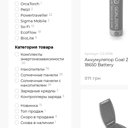
OrcaTorch
1
Petzl
2
Powertraveller
22
Sigma Mobile
2
So-Fi
10
EcoFlow
91
BioLite
9
Категория товара
Артикул: GZ.21016
Комплекты
энергонезависимости
Аккумулятор Goal 
20
18650 Battery
Накопители
76
Солнечные панели
39
571 грн
Солнечные панели с
накопителем
26
Зарядные кредлы
2
Контроллеры заряда
5
Новинка
15
Топ продаж
1
Скоро в продаже
9
Снова в наличии
1