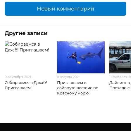
Новый комментарий
Другие записи
9 сентября 2021
8 августа 2021
11 февраля 2
Собираемся в Дахаб!
Приглашаем в
Дайвинг в
Приглашаем!
дайвпутешествие по
Поехали с
Красному морю!