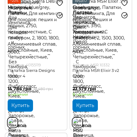
−20%
ВИДЕО
Артикул: 40155119
Артикул: MSR 10332
Палатка Sierra Designs
Палатка MSR Elixir 3 v2
Meteor 4
Green
14 784 грн
23 579 грн
18 480 грн
В наличии
В наличии
Купить
Купить