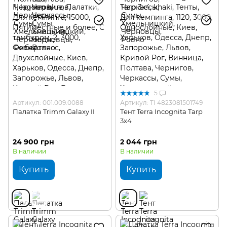
5
Артикул: 001.009.0088
Артикул: TI 4823081501749
Палатка Trimm Galaxy II
Тент Terra Incognita Tarp
3x4
24 900 грн
2 044 грн
В наличии
В наличии
Купить
Купить