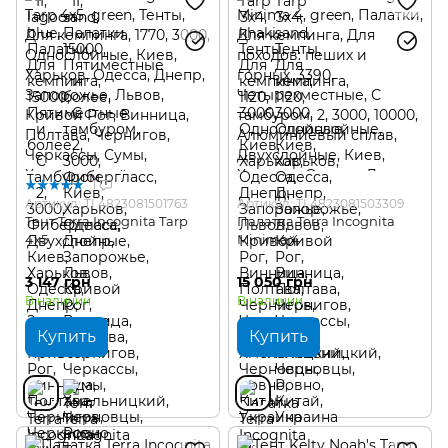
1
Артикул: TI 4823081501763
Артикул: TI 4823081503309
Тент Terra Incognita Tarp
Палатка Terra Incognita
4x5
Minima 4
3 147 грн
15 050 грн
В наличии
В наличии
Купить
Купить