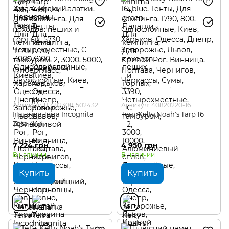
Артикул: TI 4823081502432
Артикул: 40820220-16
Палатка Terra Incognita
Тент Kelty Noah's Tarp 16
Zeta 4
7 224 грн
4 950 грн
В наличии
В наличии
Купить
Купить