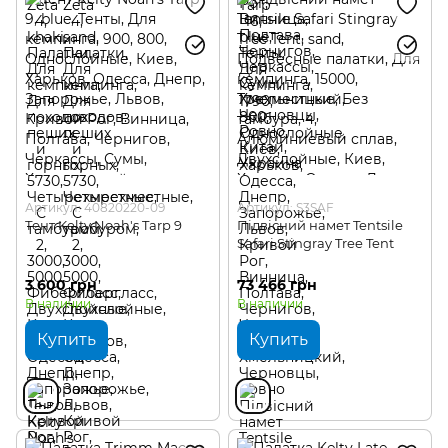
Артикул: 40820220-09
Артикул: S3SAF
Тент Kelty Noah's Tarp 9
Підвісний намет Tentsile
Safari Stingray Tree Tent
3 600 грн
73 466 грн
В наличии
В наличии
Купить
Купить