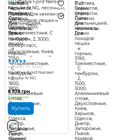
Артикул: fn_44147
Палатка Fjord Nansen
Korsyka IV NG
8 978 грн
В наличии
Купить