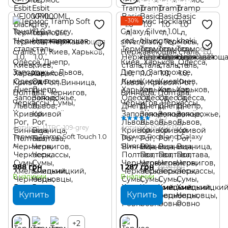
−30%
2
Артикул: UTRC-109-grey
Артикул: RCD R357
Термос Tramp Soft Touch 1.0
Термос Rockland Galaxy
л
Silver 1.0L
988 грн
1 287 грн
1 839 грн
В наличии
В наличии
Купить
Купить
+2