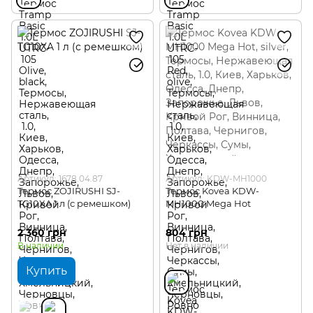
Артикул: 1678.04.87
Артикул: KDW-MH1000
Термос ZOJIRUSHI SJ-
Термос Kovea KDW-
TG10XA 1 л (с ремешком)
MH1000 Mega Hot
2 360 грн
804 грн
В наличии
Нет в наличии
Купить