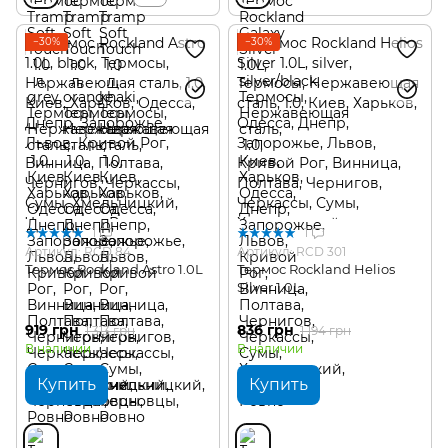
−30%
−30%
1
1
Артикул: RCD 84
Артикул: RCD 301
Термос Rockland Astro 1.0L
Термос Rockland Helios
Silver 1.0L
919 грн
836 грн
1 313 грн
1 194 грн
В наличии
В наличии
Купить
Купить