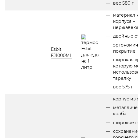
вес 580 г
материал 
корпуса –
нержавеющ
двойные с
эргономич
Esbit
покрытие
FJ1000ML
широкая к
которую м
использова
тарелку
вес 575 г
корпус из 
металличе
колба
широкое г
сохранени
горячего д