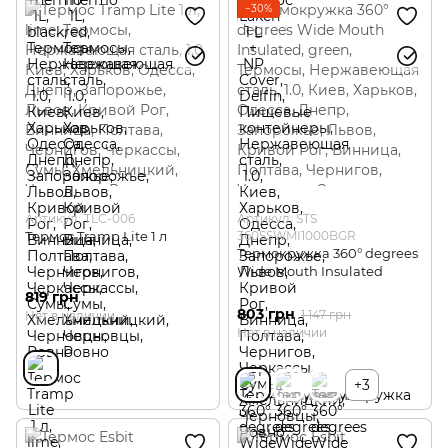
−30%
Артикул: TLC-006
Артикул: STS
Термос Tramp Lite 1 л
360SSWMI1000BGR
Термокружка 360° degrees
Wide Mouth Insulated
819 грн
803 грн
1 147 грн
Нет в наличии
Нет в наличии
+3