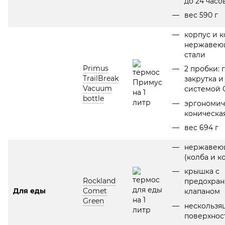
до 24 часов
вес 590 г
корпус и к
нержавею
стали
Primus
2 пробки: 
TrailBreak
закрутка и
Vacuum
системой C
bottle
эргономич
коническа
вес 694 г
нержавеющ
(колба и к
крышка с
Rockland
предохра
Для еды
Comet
клапаном
Green
нескользя
поверхнос