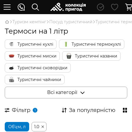
Туризм кемпінг
Посуд туристичний
Туристичні тер
Термоси на 1 літр
Туристичні кухлі
Туристичні термокухлі
Туристичні миски
Туристичні казанки
Туристичні сковорідки
Туристичні чайники
Туристичні кавоварки
Всі категорії
Туристичні термоси
Фільтр
За популярністю
1
Туристичні столові прибори
Об'єм, л
Туристичні келихи для вина
1.0