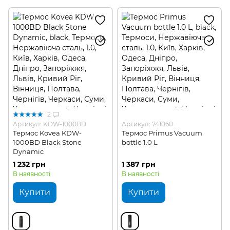
Туристичні фляги та пляшки для води
Туристичні набори для пікніка
Туристичні аксесуари для посуду
2
Артикул: KDW-1000BD
Артикул: 741060
Термос Kovea KDW-
Термос Primus Vacuum
1000BD Black Stone
bottle 1.0 L
Dynamic
1 232 грн
1 387 грн
В наявності
В наявності
Купити
Купити