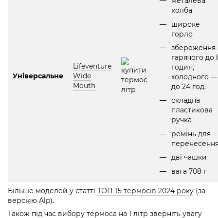
металева
колба
широке
горло
збереження
гарячого до 
Lifeventure
годин,
Універсальне
Wide
холодного —
Mouth
до 24 год.
складна
пластикова
ручка
ремінь для
перенесенн
дві чашки
вага 708 г
Більше моделей у статті
ТОП-15 термосів 2024 року
(за
версією Alp).
Також під час вибору термоса на 1 літр зверніть увагу