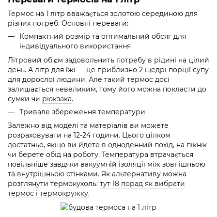
Термос на 1 літр вважається золотою серединою для
різних потреб. Основні переваги:
Компактний розмір та оптимальний обсяг для
індивідуального використання
Літровий об'єм задовольнить потребу в рідині на цілий
день. А літр для їжі — це приблизно 2 щедрі порції супу
для дорослої людини. Але такий термос досі
залишається невеликим, тому його можна покласти до
сумки чи
рюкзака
.
Тривале збереження температури
Залежно від моделі та матеріалів ви можете
розраховувати на 12-24 години. Цього цілком
достатньо, якщо ви йдете в одноденний похід, на пікнік
чи берете обід на роботу. Температура втрачається
повільніше завдяки вакуумній ізоляції між зовнішньою
та внутрішньою стінками. Як альтернативу можна
розглянути термокухоль:
тут 18 порад як вибрати
термос і термокружку.