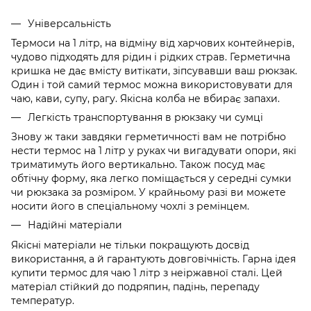
Універсальність
Термоси на 1 літр, на відміну від харчових контейнерів,
чудово підходять для рідин і рідких страв. Герметична
кришка не дає вмісту витікати, зіпсувавши ваш рюкзак.
Один і той самий термос можна використовувати для
чаю, кави, супу, рагу. Якісна колба не вбирає запахи.
Легкість транспортування в рюкзаку чи сумці
Знову ж таки завдяки герметичності вам не потрібно
нести термос на 1 літр у руках чи вигадувати опори, які
триматимуть його вертикально. Також посуд має
обтічну форму, яка легко поміщається у середні сумки
чи рюкзака за розміром. У крайньому разі ви можете
носити його в спеціальному чохлі з ремінцем.
Надійні матеріали
Якісні матеріали не тільки покращують досвід
використання, а й гарантують довговічність. Гарна ідея
купити термос для чаю 1 літр з неіржавної сталі. Цей
матеріал стійкий до подряпин, падінь, перепаду
температур.