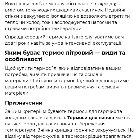
Внутрішня колба з металу або скла не взаємодіє зі
вмістом, тому жодних шкідливих частинок. Подвійні
стінки з вакуумною ізоляцією не дозволяють втратити
тепло чи холод, тож насолоджуйтеся напоями та
стравами потрібної температури.
Справді хороший термос на 1 літр слугуватиме вам
довгі роки навіть за умов інтенсивної експлуатації.
Яким буває термос літровий — види та
особливості
Щоб купити термос 1л, який відповідатиме вашим
потребам, вивчіть призначення та основні
матеріали.Щоб купити термос 1л, який відповідатиме
вашим потребам, вивчіть призначення та основні
матеріали.
Призначення
За цим критерієм бувають термоси для гарячих та
холодних напоїв та для їжі.
Термоси для напоїв
мають
вузьке горло для наливання та збереження
температури. Знімна кришка-горнятко закручується. На
відміну від
термокухлів
, в термосах рідше трапляється