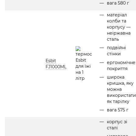
вага 580 г
матеріал
колби та
корпусу —
неіржавна
сталь
подвійні
стінки
Esbit
ергономічне
FJ1000ML
покриття
широка
кришка, яку
можна
використати
як тарілку
вага 575 г
корпус зі
сталі