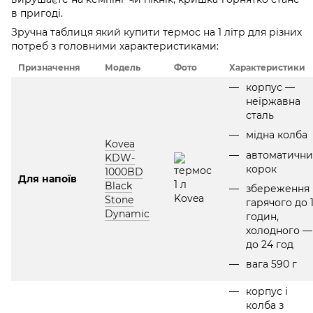
в пригоді.
Зручна таблиця який купити термос на 1 літр для різних
потреб з головними характеристиками:
Призначення
Модель
Фото
Характеристики
корпус —
неіржавна
сталь
мідна колба
Kovea
автоматичн
KDW-
корок
1000BD
Для напоїв
Black
збереження
Stone
гарячого до 
Dynamic
годин,
холодного —
до 24 год
вага 590 г
корпус і
колба з