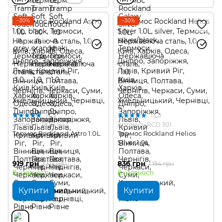
−30%
−30%
1
1
Артикул: RCD 84
Артикул: RCD 301
Термос Rockland Astro 1.0L
Термос Rockland Helios
Silver 1.0L
919 грн
836 грн
1 313 грн
1 194 грн
В наявності
В наявності
Купити
Купити