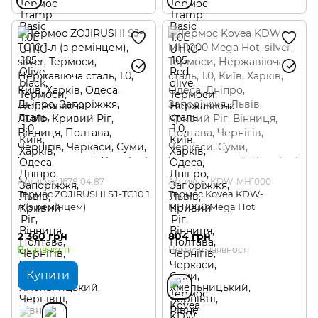
Артикул: 1678.04.87
Артикул: KDW-MH1000
Термос ZOJIRUSHI SJ-TG10 1
Термос Kovea KDW-
л (з ремінцем)
MH1000 Mega Hot
2 360 грн
804 грн
В наявності
Немає в наявності
Купити