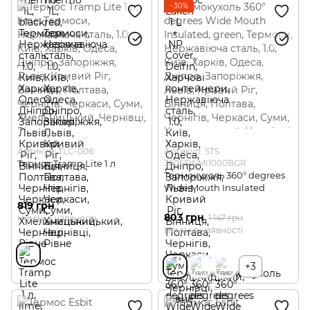
−30%
Артикул: TLC-006
Артикул: STS
Термос Tramp Lite 1 л
360SSWMI1000BGR
Термокухоль 360° degrees
Wide Mouth Insulated
819 грн
803 грн
1 147 грн
Немає в наявності
Немає в наявності
+3