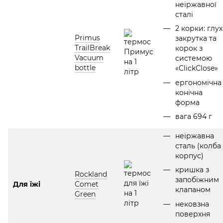
неіржавної
сталі
2 корки: глух
Primus
закрутка та
TrailBreak
корок з
Vacuum
системою
bottle
«ClickClose»
ергономічна
конічна
форма
вага 694 г
неіржавна
сталь (колба 
корпус)
кришка з
Rockland
запобіжним
Для їжі
Comet
клапаном
Green
нековзна
поверхня