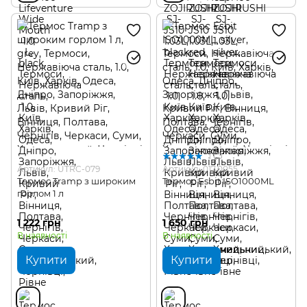
1
Артикул: UTRC-079
Артикул: 017.0055
Термос Tramp з широким
Термос Esbit ISO1000ML
горлом 1 л
1 222 грн
1 650 грн
В наявності
В наявності
Купити
Купити