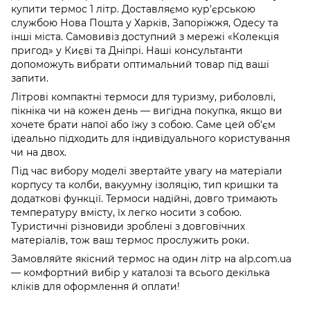
купити термос 1 літр. Доставляємо кур'єрською
службою Нова Пошта у Харків, Запоріжжя, Одесу та
інші міста. Самовивіз доступний з мережі «Колекція
пригод» у Києві та Дніпрі. Наші консультанти
допоможуть вибрати оптимальний товар під ваші
запити.
Літрові компактні термоси для туризму, риболовлі,
пікніка чи на кожен день — вигідна покупка, якщо ви
хочете брати напої або їжу з собою. Саме цей об'єм
ідеально підходить для індивідуального користування
чи на двох.
Під час вибору моделі звертайте увагу на матеріали
корпусу та колби, вакуумну ізоляцію, тип кришки та
додаткові функції. Термоси надійні, довго тримають
температуру вмісту, їх легко носити з собою.
Туристичні різновиди зроблені з довговічних
матеріалів, тож ваш термос прослужить роки.
Замовляйте якісний термос на один літр на alp.com.ua
— комфортний вибір у каталозі та всього декілька
кліків для оформлення й оплати!