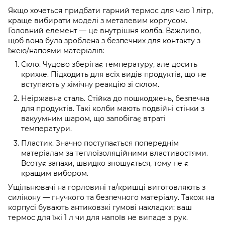
Якщо хочеться придбати гарний термос для чаю 1 літр,
краще вибирати моделі з металевим корпусом.
Головний елемент — це внутрішня колба. Важливо,
щоб вона була зроблена з безпечних для контакту з
їжею/напоями матеріалів:
Скло. Чудово зберігає температуру, але досить
крихке. Підходить для всіх видів продуктів, що не
вступають у хімічну реакцію зі склом.
Неіржавна сталь. Стійка до пошкоджень, безпечна
для продуктів. Такі колби мають подвійні стінки з
вакуумним шаром, що запобігає втраті
температури.
Пластик. Значно поступається попереднім
матеріалам за теплоізоляційними властивостями.
Всотує запахи, швидко зношується, тому не є
кращим вибором.
Ущільнювачі на горловині та/кришці виготовляють з
силікону — гнучкого та безпечного матеріалу. Також на
корпусі бувають антиковзкі гумові накладки: ваш
термос для їжі 1 л чи для напоїв не випаде з рук.