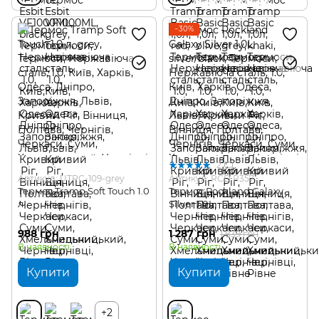
−30%
2
Артикул: UTRC-109-grey
Артикул: RCD R357
Термос Tramp Soft Touch 1.0
Термос Rockland Galaxy
л
Silver 1.0L
988 грн
1 287 грн
1 839 грн
В наявності
В наявності
Купити
Купити
+2