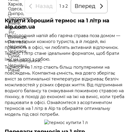
Назад
Вперед
1
з 2
Купити хороший термос на 1 літр на
alp.com.ua
Прохолодний напій або гаряча страва поза домом —
мрія не тільки кожного туриста, а й людей, які
працюють в офісі, чи люблять активний відпочинок.
Термос 1 літр стане ідеальним форматом, щоб брати
їжу чи напої з собою.
Термоси на 1 літр стають більш популярними на
повсякдень. Компактна ємність, яка довго зберігає
вміст за оптимальної температури відкриває безліч
можливостей у різних сферах життя. Від підтримання
водного балансу та смакування поживною стравою на
пікніку, в поході до економії на їжі на виніс, коли треба
працювати в офісі. Ознайомтеся з асортиментом
термосів на 1 літр в Alp та обирайте оптимальну
модель під свої потреби.
Переваги термосів на 1 літр