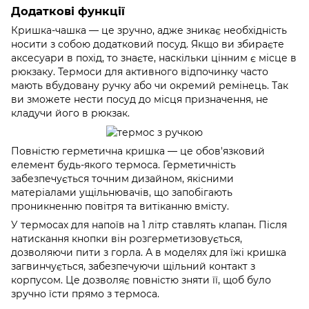
Додаткові функції
Кришка-чашка — це зручно, адже зникає необхідність
носити з собою додатковий посуд. Якщо ви збираєте
аксесуари в похід, то знаєте, наскільки цінним є місце в
рюкзаку. Термоси для активного відпочинку часто
мають вбудовану ручку або чи окремий ремінець. Так
ви зможете нести посуд до місця призначення, не
кладучи його в рюкзак.
Повністю герметична кришка — це обов'язковий
елемент будь-якого термоса. Герметичність
забезпечується точним дизайном, якісними
матеріалами ущільнювачів, що запобігають
проникненню повітря та витіканню вмісту.
У термосах для напоїв на 1 літр ставлять клапан. Після
натискання кнопки він розгерметизовується,
дозволяючи пити з горла. А в моделях для їжі кришка
загвинчується, забезпечуючи щільний контакт з
корпусом. Це дозволяє повністю зняти її, щоб було
зручно їсти прямо з термоса.