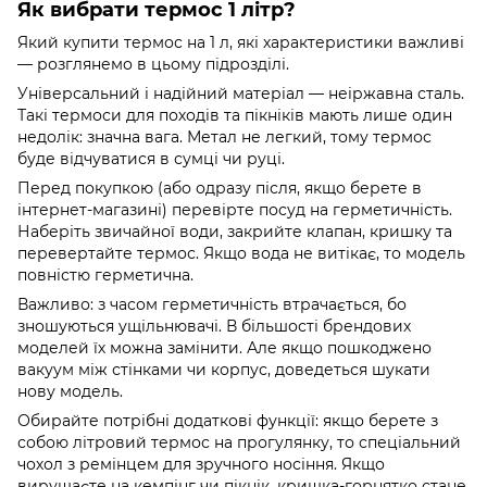
Як вибрати термос 1 літр?
Який купити термос на 1 л, які характеристики важливі
— розглянемо в цьому підрозділі.
Універсальний і надійний матеріал — неіржавна сталь.
Такі термоси для походів та пікніків мають лише один
недолік: значна вага. Метал не легкий, тому термос
буде відчуватися в сумці чи руці.
Перед покупкою (або одразу після, якщо берете в
інтернет-магазині) перевірте посуд на герметичність.
Наберіть звичайної води, закрийте клапан, кришку та
перевертайте термос. Якщо вода не витікає, то модель
повністю герметична.
Важливо: з часом герметичність втрачається, бо
зношуються ущільнювачі. В більшості брендових
моделей їх можна замінити. Але якщо пошкоджено
вакуум між стінками чи корпус, доведеться шукати
нову модель.
Обирайте потрібні додаткові функції: якщо берете з
собою літровий термос на прогулянку, то спеціальний
чохол з ремінцем для зручного носіння. Якщо
вирушаєте на кемпінг чи пікнік, кришка-горнятко стане