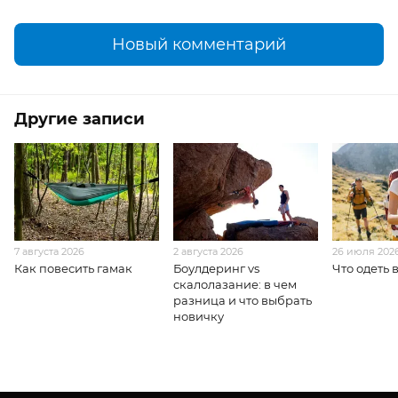
Новый комментарий
Другие записи
7 августа 2026
2 августа 2026
26 июля 202
Как повесить гамак
Боулдеринг vs
Что одеть 
скалолазание: в чем
разница и что выбрать
новичку