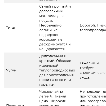
Самый прочный и
долговечный
материал для
посуды.
Необычайно
Дорогой. Низк
Титан
легкий, не
теплопроводно
подвержен
коррозии, не
деформируется и
не царапается.
Долговечный и
крепкий. Обладает
Тяжелый и
идеальной
требует
Чугун
теплопроводностью
специфическо
для приготовления
ухода.
пищи на огне или
горелке.
Чрезвычайно
Не подходит д
легкий. Низкая
приготовлени
цена. Широкий
или разогрева
Пластик и
ассортимент,
пищи на огне 