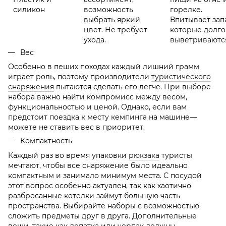
силикон
возможность
горелке.
выбрать яркий
Впитывает зап
цвет. Не требует
которые долго
ухода.
выветриваютс
Вес
Особенно в пеших походах каждый лишний грамм
играет роль, поэтому производители
туристического
снаряжения
пытаются сделать его легче. При выборе
набора важно найти компромисс между весом,
функциональностью и ценой. Однако, если вам
предстоит поездка к месту кемпинга на машине—
можете не ставить вес в приоритет.
Компактность
Каждый раз во время упаковки
рюкзака
туристы
мечтают, чтобы все снаряжение было идеально
компактным и занимало минимум места. С посудой
этот вопрос особенно актуален, так как хаотично
разбросанные котелки займут большую часть
пространства. Выбирайте наборы с возможностью
сложить предметы друг в друга. Дополнительные
вещи, такие как лопатка или черпак должны