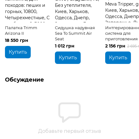
Палатка Trimm
Сидушка надувная
Интгерированн
Arizona II
Sea To Summit Air
система для
Seat
приготовления
18 550 грн
Tripper
1 012 грн
2 156 грн
2 695 
Купить
Купить
Купить
Обсуждение
Добавьте первый отзыв