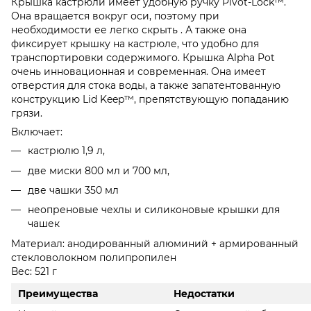
Крышка кастрюли имеет удобную ручку Pivot-Lock™.
Она вращается вокруг оси, поэтому при
необходимости ее легко скрыть . А также она
фиксирует крышку на кастрюле, что удобно для
транспортировки содержимого. Крышка Alpha Pot
очень инновационная и современная. Она имеет
отверстия для стока воды, а также запатентованную
конструкцию Lid Keep™, препятствующую попаданию
грязи.
Включает:
кастрюлю 1,9 л,
две миски 800 мл и 700 мл,
две чашки 350 мл
неопреновые чехлы и силиконовые крышки для
чашек
Материал: анодированный алюминий + армированный
стекловолокном полипропилен
Вес: 521 г
Преимущества
Недостатки