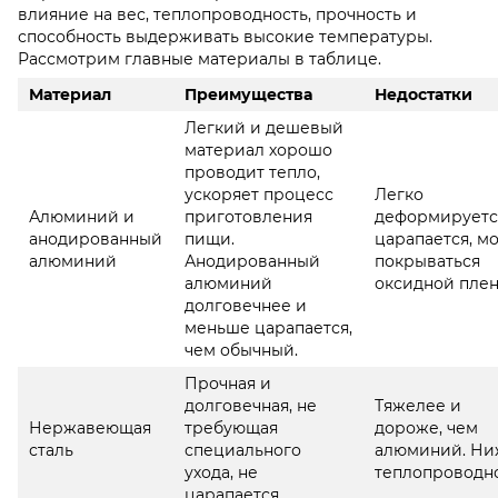
влияние на вес, теплопроводность, прочность и
способность выдерживать высокие температуры.
Рассмотрим главные материалы в таблице.
Материал
Преимущества
Недостатки
Легкий и дешевый
материал хорошо
проводит тепло,
ускоряет процесс
Легко
Алюминий и
приготовления
деформируетс
анодированный
пищи.
царапается, м
алюминий
Анодированный
покрываться
алюминий
оксидной плен
долговечнее и
меньше царапается,
чем обычный.
Прочная и
долговечная, не
Тяжелее и
Нержавеющая
требующая
дороже, чем
сталь
специального
алюминий. Ни
ухода, не
теплопроводно
царапается.