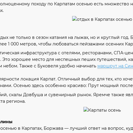
к полноценному походу по Карпатам осенью есть множество
х.
дых не только в сезон катания на лыжах, но и круглый го
лее 1 000 метров, чтобы любоваться пейзажами осенних Кар
стическая инфраструктура с отелями, ресторанами, СПА-цен
. Это хорошее место для неспешных пеших путешествий, ка
м небом. Также с Буковеля удобно начинать
маршрут на Син
лярности локация Карпат. Отличный выбор для тех, кто хоч
нами. Осенью здесь особенно красиво: Прут мощный после 
ий, скалы Довбуша и сувенирный рынок. Яремче также явл
та региона.
олины
осенью в Карпатах, Боржава — лучший ответ на вопрос, куд