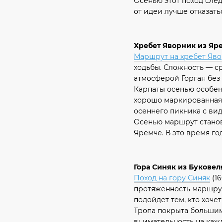
Осенью этот поход след
от идеи лучше отказать
Хребет Яворник из Яр
Маршрут на хребет Яв
ходьбы. Сложность — ср
атмосферой Горган без
Карпаты осенью особен
хорошо маркированная.
осеннего пикника с вид
Осенью маршрут станов
Яремче. В это время г
Гора Синяк из Буковел
Поход на гору Синяк
(16
протяженность маршрута
подойдет тем, кто хоче
Тропа покрыта большим
внимательность на кажд