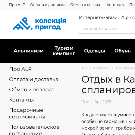
Перейти к основному контенту
Про ALP
Оплата и доставка
Обмен и возврат
Контакты
По
Интернет-магазин Alp -
Туризм
Альпинизм
Oдежда
Обувь
кемпинг
Про ALP
Alp
Новости
Советы эк
Отдых в Ка
Оплата и доставка
спланиров
Обмен и возврат
Контакты
18 декабря 2025
Подарочные
Когда стихает шумное 
сертификаты
особенно гармоничны: 
Пользовательское
мокрой земли, грибов и
соглашение
Отдых в Карпатах осен