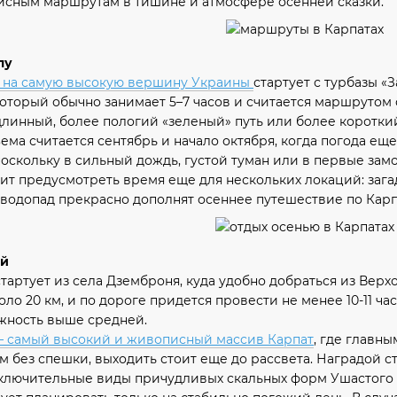
исным маршрутам в тишине и атмосфере осенней сказки.
лу
 на самую высокую вершину Украины
стартует с турбазы «
 который обычно занимает 5–7 часов и считается маршруто
линный, более пологий «зеленый» путь или более короткий,
ма считается сентябрь и начало октября, когда погода еще
поскольку в сильный дождь, густой туман или в первые за
ит предусмотреть время еще для нескольких локаций: заг
одопад прекрасно дополнят осеннее путешествие по Карп
ий
артует из села Дземброня, куда удобно добраться из Верх
ло 20 км, и по дороге придется провести не менее 10-11 ч
ожность выше средней.
— самый высокий и живописный массив Карпат
, где главн
м без спешки, выходить стоит еще до рассвета. Наградой 
ключительные виды причудливых скальных форм Ушастого 