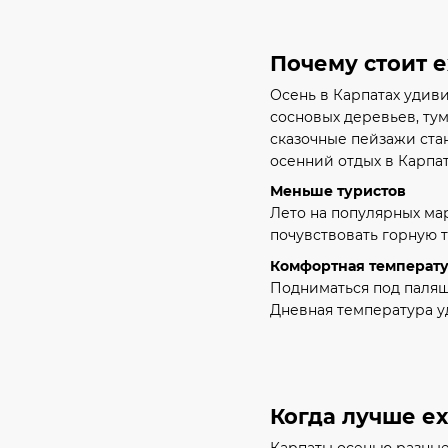
Почему стоит е
Осень в Карпатах удиви
сосновых деревьев, ту
сказочные пейзажи ста
осенний отдых в Карпа
Меньше туристов
Лето на популярных ма
почувствовать горную т
Комфортная температ
Подниматься под палящ
Дневная температура у
Когда лучше ех
Карпаты осенью разные