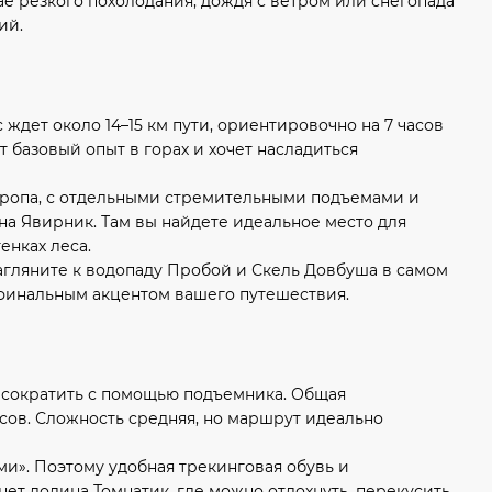
ае резкого похолодания, дождя с ветром или снегопада
ий.
ждет около 14–15 км пути, ориентировочно на 7 часов
ет базовый опыт в горах и хочет насладиться
тропа, с отдельными стремительными подъемами и
на Явирник. Там вы найдете идеальное место для
енках леса.
агляните к водопаду Пробой и Скель Довбуша в самом
 финальным акцентом вашего путешествия.
но сократить с помощью подъемника. Общая
ов. Сложность средняя, ​​но маршрут идеально
и». Поэтому удобная трекинговая обувь и
нет долина Томнатик, где можно отдохнуть, перекусить