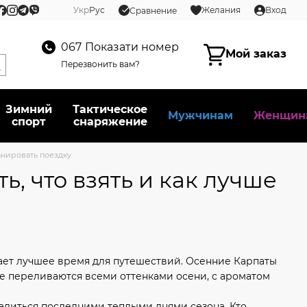
Укр
Рус
Желания
Вход
Сравнение
067
Показати номер
Мой заказ
Перезвонить вам?
Зимний
Тактическое
Мужчинам
Женщин
спорт
снаряжение
ланировать поездку
ь, что взять и как лучше
пает лучшее время для путешествий. Осенние Карпаты
ые переливаются всеми оттенками осени, с ароматом
адиться последними теплыми днями сезона. Кто