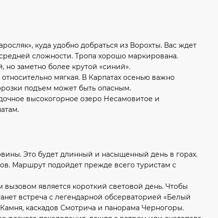
Заросляк», куда удобно добраться из Ворохты. Вас ждет
м средней сложности. Тропа хорошо маркирована.
 но заметно более крутой «синий».
 относительно мягкая. В Карпатах осенью важно
морозки подъем может быть опасным.
адочное высокогорное озеро Несамовитое и
атам.
овины. Это будет длинный и насыщенный день в горах.
асов. Маршрут подойдет прежде всего туристам с
ым вызовом является короткий световой день. Чтобы
станет встреча с легендарной обсерваторией «Белый
Камня, каскадов Смотрича и панорама Черногоры.