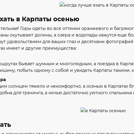
хать в Карпаты осенью
тельная! Горы одеты во все оттенки оранжевого и багряно
маны окутывают долины, а озера и водопады кажутся еще 
нут удовольствием для ваших глаз и десятками фотографий
тах имеет и другие преимущества:
ршрутах бывает шумным и многолюдным, а поездка в Карпа
ишину, побыть одному с собой и увидеть Карпаты такими, 
ура
им солнцем тяжело и некомфортно, а осенью в Карпатах бла
добна для трекинга, а ночью достаточно уютного спальника
ать
 в зависимости от месяца, выбор времени для путешествия