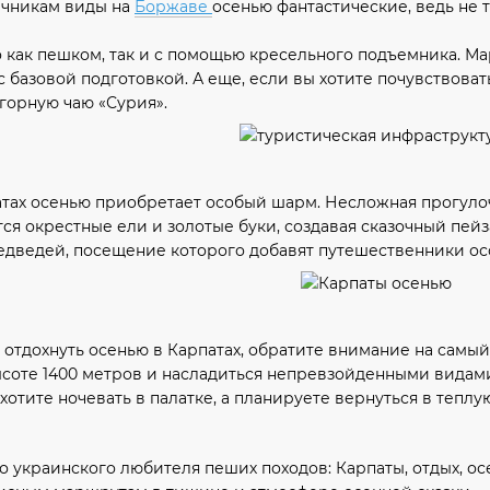
чникам виды на
Боржаве
осенью фантастические, ведь не 
 как пешком, так и с помощью кресельного подъемника. Ма
с базовой подготовкой. А еще, если вы хотите почувствоват
горную чаю «Сурия».
тах осенью приобретает особый шарм. Несложная прогулочн
ются окрестные ели и золотые буки, создавая сказочный пе
дведей, посещение которого добавят путешественники ос
е отдохнуть осенью в Карпатах, обратите внимание на сам
ысоте 1400 метров и насладиться непревзойденными видами
хотите ночевать в палатке, а планируете вернуться в теплу
 украинского любителя пеших походов: Карпаты, отдых, осе