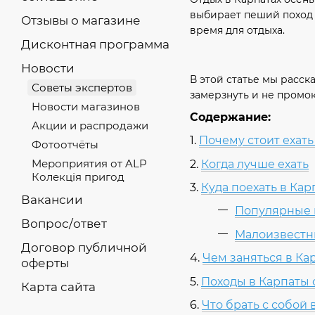
выбирает пеший поход в
Отзывы о магазине
время для отдыха.
Дисконтная программа
Новости
В этой статье мы расск
Советы экспертов
замерзнуть и не промок
Новости магазинов
Содержание:
Акции и распродажи
1.
Почему стоит ехать
Фотоотчёты
Мероприятия от ALP
2.
Когда лучше ехать
Колекція пригод
3.
Куда поехать в Ка
Вакансии
Популярные 
Вопрос/ответ
Малоизвестн
Договор публичной
4.
Чем заняться в Ка
оферты
5.
Походы в Карпаты
Карта сайта
6.
Что брать с собой