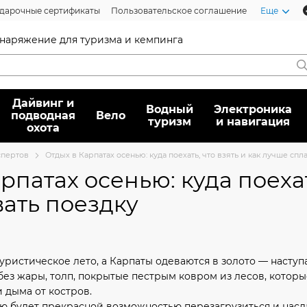
дарочные сертификаты
Пользовательское соглашение
Еще
 снаряжение для туризма и кемпинга
Дайвинг и
Водный
Электроника
подводная
Вело
туризм
и навигация
охота
спертов
Отдых в Карпатах осенью: куда поехать, что взять и как лучше сп
рпатах осенью: куда поехат
ать поездку
туристическое лето, а Карпаты одеваются в золото — насту
без жары, толп, покрытые пестрым ковром из лесов, котор
 дыма от костров.
ью будет прекрасной возможностью перезагрузиться и насл