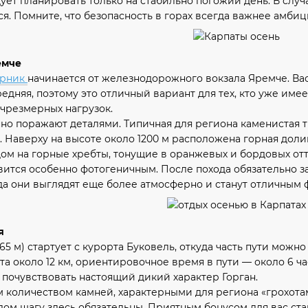
ует планировать только на стабильно погожий день. В случ
ся. Помните, что безопасность в горах всегда важнее амбиц
емче
орник
начинается от железнодорожного вокзала Яремче. Вас 
едняя, ​​поэтому это отличный вариант для тех, кто уже име
 чрезмерных нагрузок.
но поражают деталями. Типичная для региона каменистая 
 Наверху на высоте около 1200 м расположена горная доли
ом на горные хребты, тонущие в оранжевых и бордовых отт
ится особенно фотогеничным. После похода обязательно з
ода они выглядят еще более атмосферно и станут отличным
я
65 м) стартует с курорта Буковель, откуда часть пути мож
 около 12 км, ориентировочное время в пути — около 6 час
т почувствовать настоящий дикий характер Горган.
 количеством камней, характерными для региона «грохотам
ом шагу здесь обязательны. Приятным бонусом для вас ста