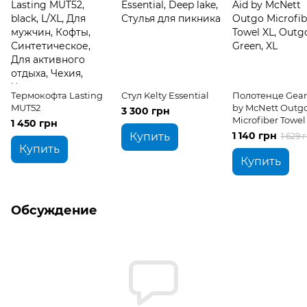
Термокофта Lasting
Стул Kelty Essential
Полотенце Gear
MUT52
by McNett Outg
3 300 грн
Microfiber Towel
1 450 грн
1 140 грн
Купить
1 629 
Купить
Купить
Обсуждение