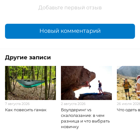
Добавьте первый отзыв
Новый комментарий
Другие записи
7 августа 2026
2 августа 2026
26 июля 202
Как повесить гамак
Боулдеринг vs
Что одеть 
скалолазание: в чем
разница и что выбрать
новичку