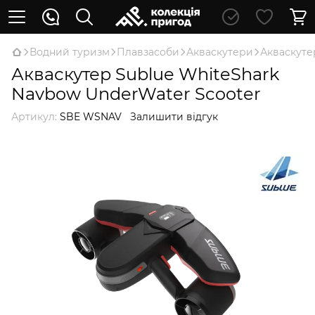
Водний туризм
Плавзасоби
Акваскутери
Акваскуте
Акваскутер Sublue WhiteShark
Navbow UnderWater Scooter
Артикул:
SBE WSNAV
Залишити відгук