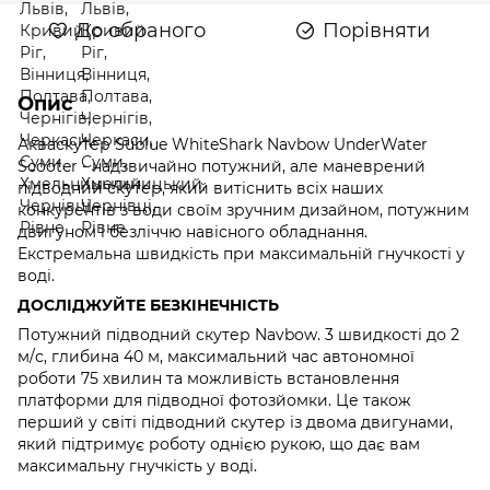
До обраного
Порівняти
Опис
Акваскутер Sublue WhiteShark Navbow UnderWater
Scooter - надзвичайно потужний, але маневрений
підводний скутер, який витіснить всіх наших
конкурентів з води своїм зручним дизайном, потужним
двигуном і безліччю навісного обладнання.
Екстремальна швидкість при максимальній гнучкості у
воді.
ДОСЛІДЖУЙТЕ БЕЗКІНЕЧНІСТЬ
Потужний підводний скутер Navbow. 3 швидкості до 2
м/с, глибина 40 м, максимальний час автономної
роботи 75 хвилин та можливість встановлення
платформи для підводної фотозйомки. Це також
перший у світі підводний скутер із двома двигунами,
який підтримує роботу однією рукою, що дає вам
максимальну гнучкість у воді.