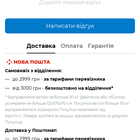
Додайте перший відгук
Написати відгук
Доставка
Оплата
Гарантія
Самовивіз з відділення:
до 2999 грн -
за тарифами перевізника
від 3000 грн
-
безкоштовно на відділення*
* Відправлення вагою не більше 30 кг (фактична або об'ємна),
розмірами не більше 120х70х70 см. Посилки вагою більше 30 кг
відправляються за рахунок Покупця незалежно від
вартості. Товари, куплені за акцією, відправляються за рахунок
Покупця.
Доставка у Поштомат:
до 2999 грн -
за тарифами перевізника