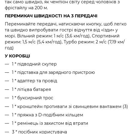
так само швидко, як чемпіон світу серед чоловіків з
фрістайлу на 200 м.
ПЕРЕМИКАЧ ШВИДКОСТІ НА 3 ПЕРЕДАЧІ
Перемикайте передачі, натискаючи кнопку, щоб легко
та швидко випробувати гострі відчуття від «їзди» у
морі. Вільний режим: 1 м/с (3,6 км/год), Спортивний
режим: 1,5 м/с (5,4 км/год), Турбо режим: 2 м/с (7,19 км/
год)
У КОРОБЦІ
1 * підводний скутер
1 * підставка для зарядного пристрою
1 * адаптер та провід
1 * літієва батарея
1 * буксирний трос
1 * кронштейн противаги зі свинцевим вантажем (3)
1 * пряжка з D-подібним кільцем
1 * ремінець із захистом від втрати
3 * посібник користувача