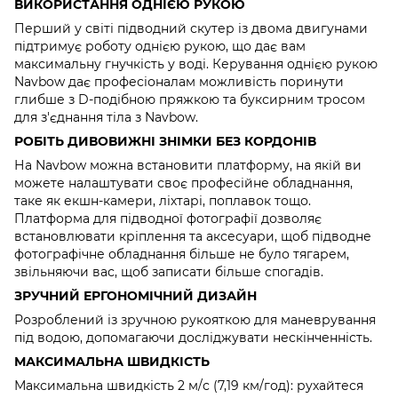
ВИКОРИСТАННЯ ОДНІЄЮ РУКОЮ
Перший у світі підводний скутер із двома двигунами
підтримує роботу однією рукою, що дає вам
максимальну гнучкість у воді. Керування однією рукою
Navbow дає професіоналам можливість поринути
глибше з D-подібною пряжкою та буксирним тросом
для з'єднання тіла з Navbow.
РОБІТЬ ДИВОВИЖНІ ЗНІМКИ БЕЗ КОРДОНІВ
На Navbow можна встановити платформу, на якій ви
можете налаштувати своє професійне обладнання,
таке як екшн-камери, ліхтарі, поплавок тощо.
Платформа для підводної фотографії дозволяє
встановлювати кріплення та аксесуари, щоб підводне
фотографічне обладнання більше не було тягарем,
звільняючи вас, щоб записати більше спогадів.
ЗРУЧНИЙ ЕРГОНОМІЧНИЙ ДИЗАЙН
Розроблений із зручною рукояткою для маневрування
під водою, допомагаючи досліджувати нескінченність.
МАКСИМАЛЬНА ШВИДКІСТЬ
Максимальна швидкість 2 м/с (7,19 км/год): рухайтеся