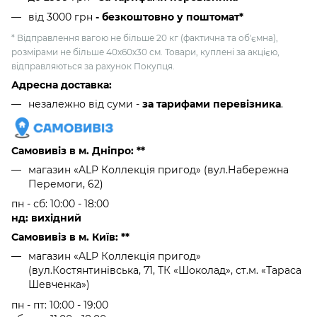
від 3000 грн
- безкоштовно у поштомат*
* Відправлення вагою не більше 20 кг (фактична та об'ємна),
розмірами не більше 40х60х30 см. Товари, куплені за акцією,
відправляються за рахунок Покупця.
Адресна доставка:
незалежно від суми -
за тарифами перевізника
.
Самовивіз в м. Дніпро: **
магазин «ALP Коллекція пригод» (вул.Набережна
Перемоги, 62)
пн - сб: 10:00 - 18:00
нд: вихідний
Самовивіз в м. Київ: **
магазин «ALP Коллекція пригод»
(вул.Костянтинівська, 71, ТК «Шоколад», ст.м. «Тараса
Шевченка»)
пн - пт: 10:00 - 19:00