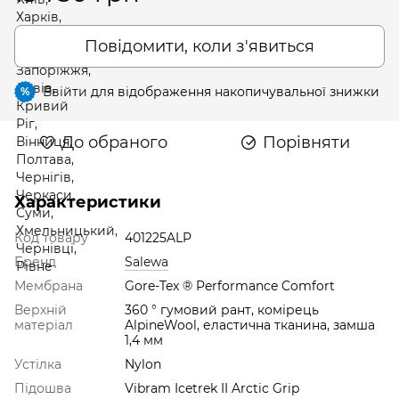
Повідомити, коли з'явиться
Ввійти
для відображення накопичувальної знижки
%
До обраного
Порівняти
Характеристики
Код товару
401225ALP
Бренд
Salewa
Мембрана
Gore-Tex ® Performance Comfort
Верхній
360 ° гумовий рант, комірець
матеріал
AlpineWool, еластична тканина, замша
1,4 мм
Устілка
Nylon
Підошва
Vibram Icetrek II Arctic Grip