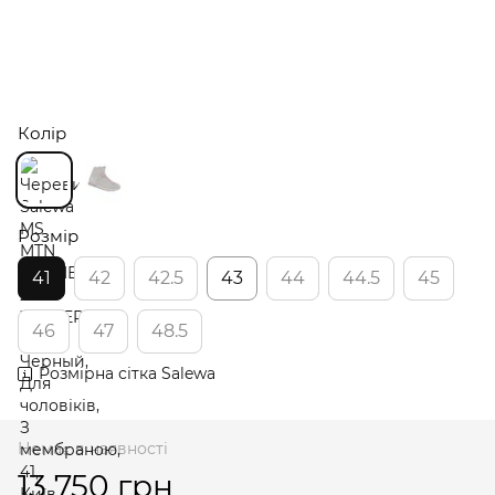
Колір
Розмір
41
42
42.5
43
44
44.5
45
46
47
48.5
Розмірна сітка Salewa
Немає в наявності
13 750 грн